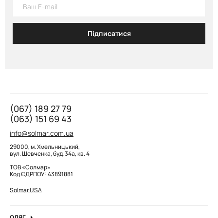
Підписатися
(067) 189 27 79
(063) 151 69 43
info@solmar.com.ua
29000, м. Хмельницький,
вул. Шевченка, буд. 34а, кв. 4
ТОВ «Солмар»
Код ЄДРПОУ: 43891881
Solmar USA
ОДЯГ