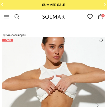
SUMMER SALE
Укр
/
Рус
0
Джинсові шорти
-60%