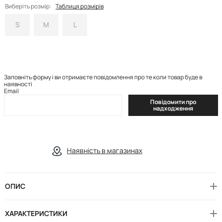
Виберіть розмір:
Таблиця розмірів
S
M
L
Заповніть форму і ви отримаєте повідомлення про те коли товар буде в
наявності
Email
Повідомити про
надходження
Наявність в магазинах
ОПИС
ХАРАКТЕРИСТИКИ