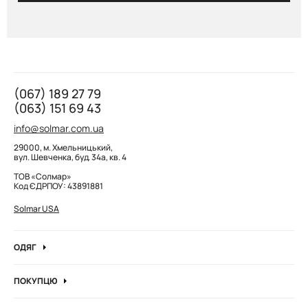
(067) 189 27 79
(063) 151 69 43
info@solmar.com.ua
29000, м. Хмельницький,
вул. Шевченка, буд. 34а, кв. 4
ТОВ «Солмар»
Код ЄДРПОУ: 43891881
Solmar USA
ОДЯГ
Джинси
ПОКУПЦЮ
Кофти та джемпера
Про компанію
Лонгсліви