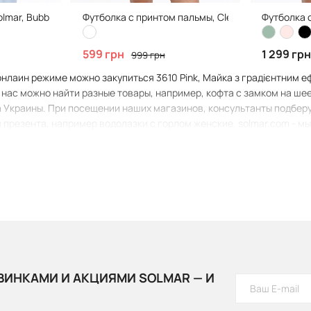
lmar, Bubble Pink
Футболка с принтом пальмы, Clean White
Футболка 
599 грн
1 299 гр
999 грн
онлаин режиме можно закупиться 3610 Pink, Майка з градієнтним е
 нас можно найти разные товары, например, кофта с замком на шее
а Украины. При посещении наших магазинов, консультанты подберут
я презента, например водолазки с горлом женские. solmar.com - м
ВИНКАМИ И АКЦИЯМИ SOLMAR — И