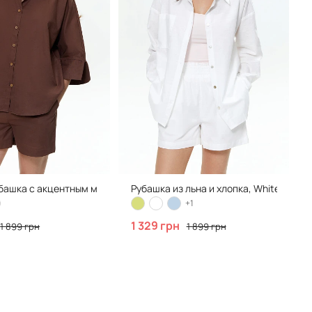
нтной кокеткой
башка с акцентным манжетом, Brown
Рубашка из льна и хлопка, White
+1
1 329 грн
1 899 грн
1 899 грн