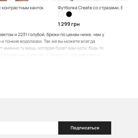
с контрастным кантом и вишивкой, Green
Футболка Create со стразами, Black
н
1 299 грн
фектом и 2231 голубой, брюки по ценам ниже, чем у
 и тонкие водолазки. Так же вы можете всегда
 именно ту вещь, которая будет вам идти, будь то
ы создаем настроение, а не просто продаем вещи!
Подписаться