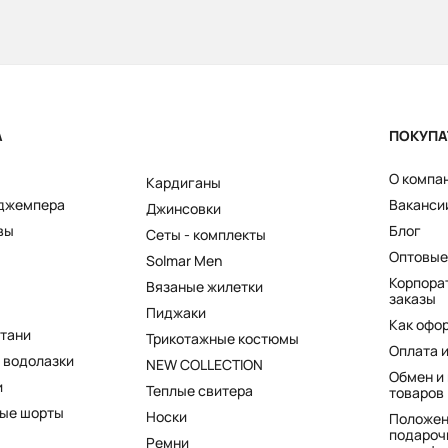
А
ПОКУПА
О компа
Кардиганы
 джемпера
Ваканси
Джинсовки
вы
Блог
Сеты - комплекты
Оптовые
Solmar Men
Корпора
Вязаные жилетки
заказы
Пиджаки
Как офо
штани
Трикотажные костюмы
Оплата 
 водолазки
NEW COLLECTION
Обмен и
и
Теплые свитера
товаров
ые шорты
Носки
Положен
подароч
Ремни