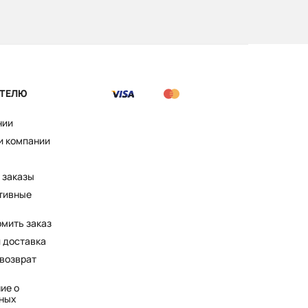
ТЕЛЮ
нии
и компании
 заказы
тивные
рмить заказ
и доставка
 возврат
ие о
ных