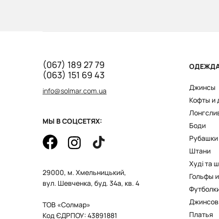
(067) 189 27 79
ОДЕЖД
(063) 151 69 43
Джинсы
info@solmar.com.ua
Кофты и
Лонгсли
МЫ В СОЦСЕТЯХ:
Боди
Рубашки
Штани
Худі та 
29000, м. Хмельницький,
Гольфы и
вул. Шевченка, буд. 34а, кв. 4
Футболк
Джинсов
ТОВ «Солмар»
Платья
Код ЄДРПОУ: 43891881