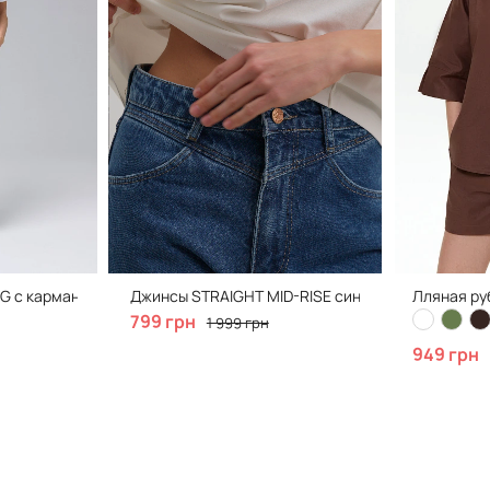
G с карманами, голубого цвета
Джинсы STRAIGHT MID-RISE синего цвета с акце
Лляная ру
799 грн
1 999 грн
949 грн