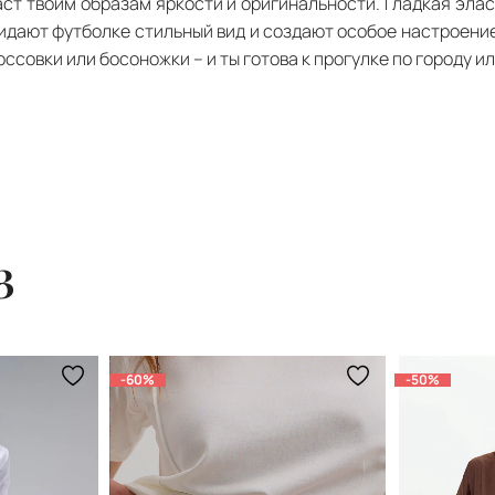
ст твоим образам яркости и оригинальности. Гладкая элас
ридают футболке стильный вид и создают особое настроение
совки или босоножки – и ты готова к прогулке по городу ил
з
-60%
-50%