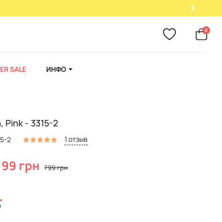
0
ER SALE
ИНФО
 Pink - 3315-2
1 отзыв
15-2
199 грн
799 грн