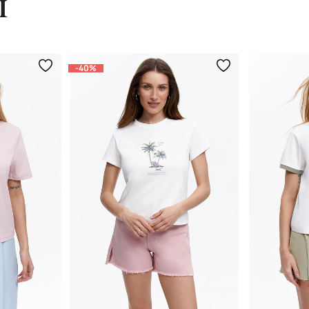
ы
-40%