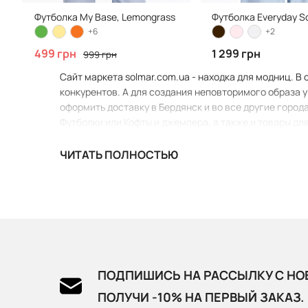
Футболка My Base, Lemongrass
Футболка Everyday So
+6
+2
499 грн
1 299 грн
999 грн
Сайт маркета solmar.com.ua - находка для модниц. В 
конкурентов. А для создания неповторимого образа у
оформить доставку в Бердянск и во все другие город
Футболки или Кофты и джемпера, а также и товары дл
ЧИТАТЬ ПОЛНОСТЬЮ
ПОДПИШИСЬ НА РАССЫЛКУ С НО
ПОЛУЧИ -10% НА ПЕРВЫЙ ЗАКАЗ.