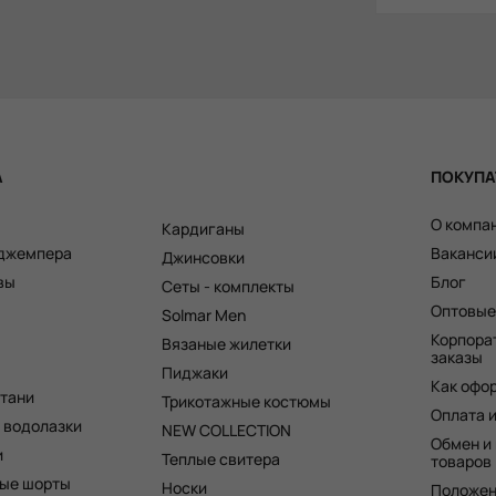
А
ПОКУПА
О компа
Кардиганы
 джемпера
Ваканси
Джинсовки
вы
Блог
Сеты - комплекты
Оптовые
Solmar Men
Корпора
Вязаные жилетки
заказы
Пиджаки
Как офо
штани
Трикотажные костюмы
Оплата 
 водолазки
NEW COLLECTION
Обмен и
и
Теплые свитера
товаров
ые шорты
Носки
Положен