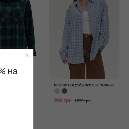
% на
клетку, Green
Клетчатая рубашка с карманом, Blue
+1
999 грн
1 799 грн