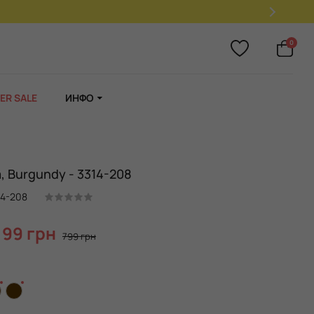
0
ER SALE
ИНФО
, Burgundy - 3314-208
14-208
199 грн
799 грн