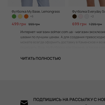
Футболка My Base, Lemongrass
Футболка Everyday So
+6
+2
499 грн
699 грн
999 грн
1 299 грн
Интернет-магазин solmar.com.ua - магазин эксклюзи
швами по лучшим ценам. А для создания превосходно
можете всегда оформить доставку в Каменское и во в
подходить, будь то Футболки или Ширина, а также и в
ЧИТАТЬ ПОЛНОСТЬЮ
ПОДПИШИСЬ НА РАССЫЛКУ С НО