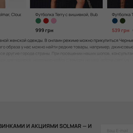
lmar, Cloud Blue
Футболка Terry с вишивкой, Bubble Pink
Футболка T
999 грн
539 грн
вной женской одежды. В онлаин режиме можно прикупиться Черные 
го образа у нас можно найти редкие товары, например, джинсовые
се другие города страны. При посещении наших шопов, консультан
ещи для подарка, например кофта с замком на шее. solmar.com.ua 
ВИНКАМИ И АКЦИЯМИ SOLMAR — И