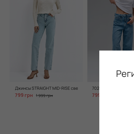
Рег
Джинсы STRAIGHT MID-RISE светло голубого цвета с акцен
7021 джинсы WIDE-LE
799 грн
799 грн
1 999 грн
1 999 грн