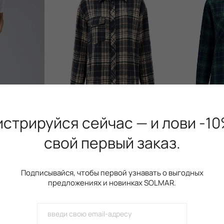
истрируйся сейчас — и лови -10
свой первый заказ.
тной кокеткой
G с карманами, голубого цвета
Рубашка в клетку, Blue
Рубашка в 
Подписывайся, чтобы первой узнавать о выгодных
1 899 грн
1 799 грн
предложениях и новинках SOLMAR.