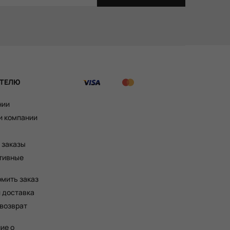
ТЕЛЮ
нии
и компании
 заказы
тивные
рмить заказ
и доставка
 возврат
ие о