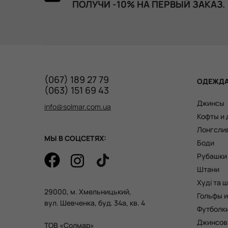
ПОЛУЧИ -10% НА ПЕРВЫЙ ЗАКАЗ.
(067) 189 27 79
ОДЕЖД
(063) 151 69 43
Джинсы
info@solmar.com.ua
Кофты и
Лонгсли
МЫ В СОЦСЕТЯХ:
Боди
Рубашки
Штани
Худі та 
29000, м. Хмельницький,
Гольфы и
вул. Шевченка, буд. 34а, кв. 4
Футболк
Джинсов
ТОВ «Солмар»