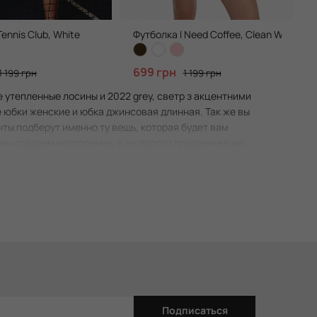
ennis Club, White
Футболка I Need Coffee, Clean White
699 грн
1 199 грн
1 199 грн
утепленные лосины и 2022 grey, светр з акцентними
 юбки женские и юбка джинсовая длинная. Так же вы
ты подберут именно ту вещь, которая будет вам
- мы создаем настроение, а не просто продаем вещи!
Подписаться