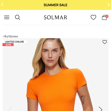
SUMMER SALE
Укр
/
Рус
0
Футболки
LIMITED ONLINE
-44%