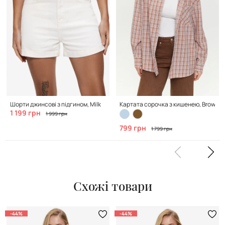
Шорти джинсові з підгином, Milk
Картата сорочка з кишенею, Brown
1 199 грн
1 999 грн
799 грн
1 799 грн
Схожі товари
-44%
-44%