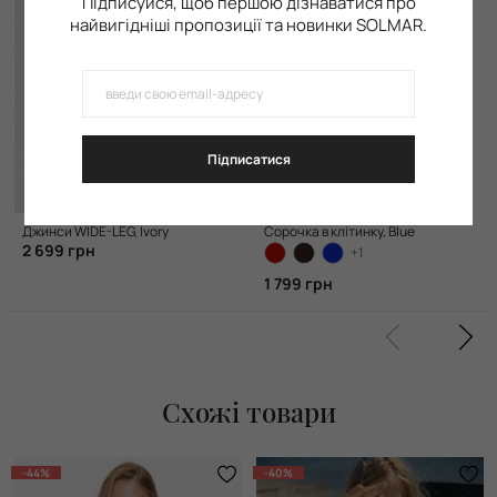
Підписуйся, щоб першою дізнаватися про
найвигідніші пропозиції та новинки SOLMAR.
Підписатися
Джинси WIDE-LEG, Ivory
Сорочка в клітинку, Blue
2 699 грн
+1
1 799 грн
Схожі товари
-44%
-40%