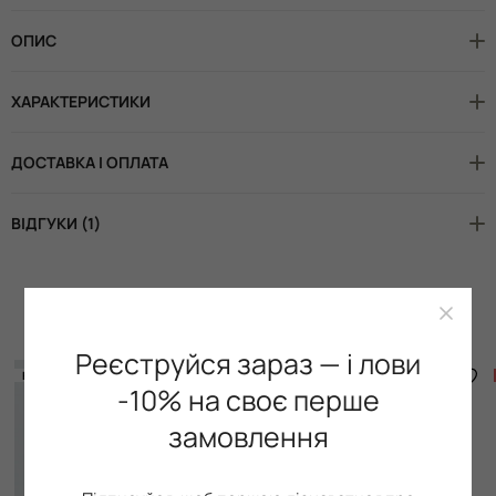
ОПИС
ХАРАКТЕРИСТИКИ
ДОСТАВКА І ОПЛАТА
ВІДГУКИ (1)
Доповніть образ
Реєструйся зараз — і лови
НОВИНКА
НОВИНКА
-10% на своє перше
замовлення