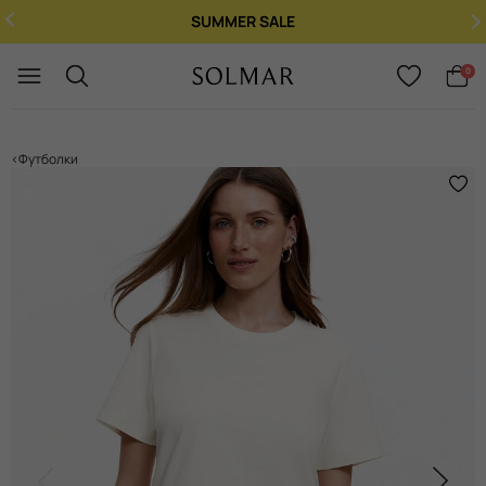
SUMMER SALE
Укр
/
Рус
0
Футболки