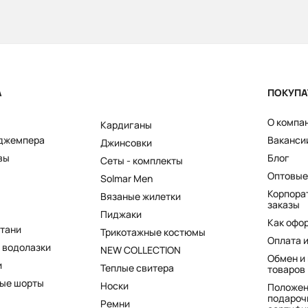
А
ПОКУПА
О компа
Кардиганы
 джемпера
Ваканси
Джинсовки
вы
Блог
Сеты - комплекты
Оптовые
Solmar Men
Корпора
Вязаные жилетки
заказы
Пиджаки
Как офо
штани
Трикотажные костюмы
Оплата 
 водолазки
NEW COLLECTION
Обмен и
и
Теплые свитера
товаров
ые шорты
Носки
Положен
подароч
Ремни