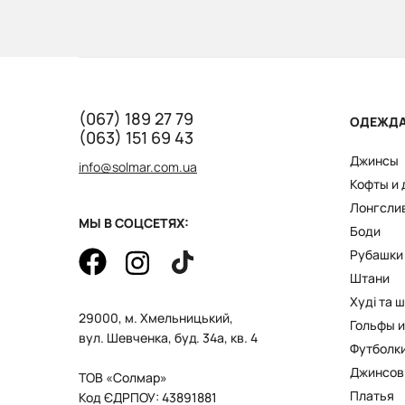
(067) 189 27 79
ОДЕЖД
(063) 151 69 43
Джинсы
info@solmar.com.ua
Кофты и
Лонгсли
МЫ В СОЦСЕТЯХ:
Боди
Рубашки
Штани
Худі та 
29000, м. Хмельницький,
Гольфы и
вул. Шевченка, буд. 34а, кв. 4
Футболк
Джинсов
ТОВ «Солмар»
Платья
Код ЄДРПОУ: 43891881