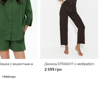
башка с акцентным манжетом, Green
Джинсы STRAIGHT с необработанным н
2 599 грн
1 899 грн