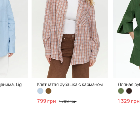
енима, Light Blue
Клетчатая рубашка с карманом, Brown
Лляная ру
799 грн
1 329 грн
1 799 грн