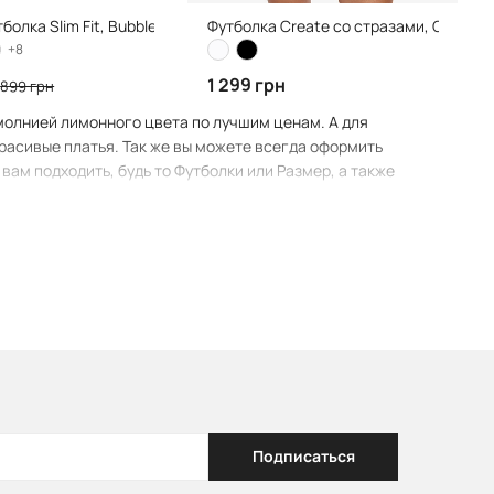
болка Slim Fit, Bubble Pink
Футболка Create со стразами, Clean W
+8
1 299 грн
899 грн
 молнией лимонного цвета по лучшим ценам. А для
расивые платья. Так же вы можете всегда оформить
вам подходить, будь то Футболки или Размер, а также
Подписаться