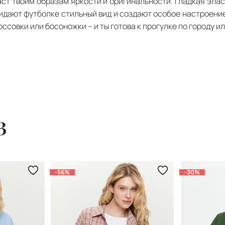
ст твоим образам яркости и оригинальности. Гладкая элас
ридают футболке стильный вид и создают особое настроение
совки или босоножки – и ты готова к прогулке по городу ил
з
-56%
-30%