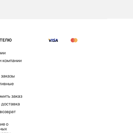
ТЕЛЮ
нии
и компании
 заказы
тивные
рмить заказ
и доставка
 возврат
ие о
ных