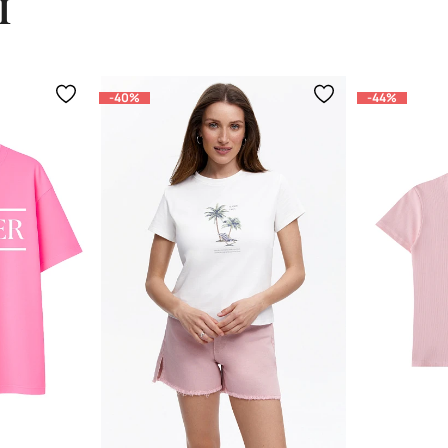
ы
-40%
-44%