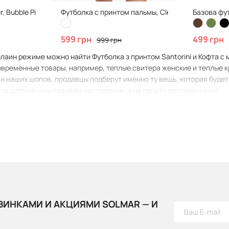
, Bubble Pink
Футболка с принтом пальмы, Clean White
Базова фут
599 грн
499 грн
999 грн
нлаин режиме можно найти Футболка з принтом Santorini и Кофта с
овременные товары, например, теплые свитера женские и теплые к
и наших шопов, продавцы подберут именно ту вещь, которая будет 
mar.com.ua - мы создаем настроение, а не просто продаем вещи!
ВИНКАМИ И АКЦИЯМИ SOLMAR — И