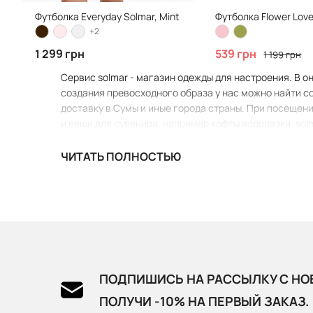
Футболка Everyday Solmar, Mint
Футболка Flower Lover
+2
1 299 грн
539 грн
1 199 грн
Сервис solmar - магазин одежды для настроения. В о
создания превосходного образа у нас можно найти с
доставку в Сумы и иные города страны. При посещени
и вещи для сувенира, например кофты водолазки. sol
ЧИТАТЬ ПОЛНОСТЬЮ
ПОДПИШИСЬ НА РАССЫЛКУ С НО
ПОЛУЧИ -10% НА ПЕРВЫЙ ЗАКАЗ.