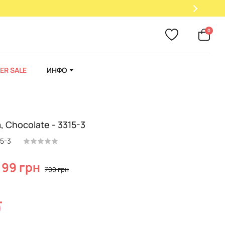
0
ER SALE
ИНФО
 Chocolate - 3315-3
15-3
199 грн
799 грн