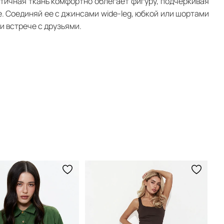
тичная ткань комфортно облегает фигуру, подчеркивая
. Соединяй ее с джинсами wide-leg, юбкой или шортами
и встрече с друзьями.