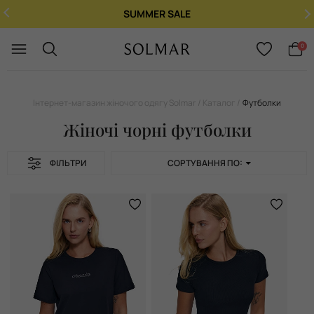
SUMMER SALE
Укр
/
Рус
0
Інтернет-магазин жіночого одягу Solmar
Каталог
Футболки
Жіночі чорні футболки
ФІЛЬТРИ
СОРТУВАННЯ ПО: