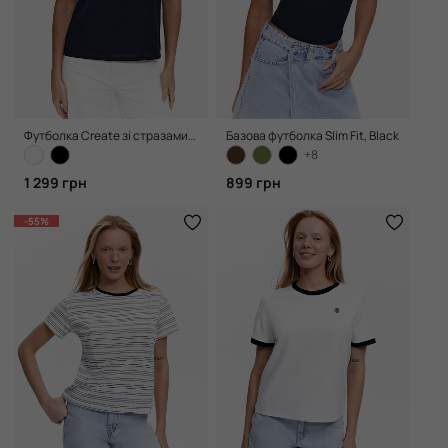
Футболка Create зі стразами, Black
Базова футболка Slim Fit, Black
+8
1 299 грн
899 грн
-55%