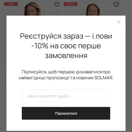
-50%
-50%
Реєструйся зараз — і лови
-10% на своє перше
замовлення
Підписуйся, щоб першою дізнаватися про
найвигідніші пропозиції та новинки SOLMAR.
Футболка My Base, Black
Футболка з акцентними швами, Black
+6
+5
499 грн
499 грн
999 грн
999 грн
Підписатися
Наші
новинки