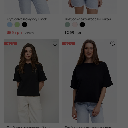
Футболка в смужку, Black
Футболка з контрастним кантом і вишивкою, Black
359 грн
1 299 грн
799 грн
-50%
-50%
Футболка з кишенею, Black
Футболка зі спущеним плечем, Black