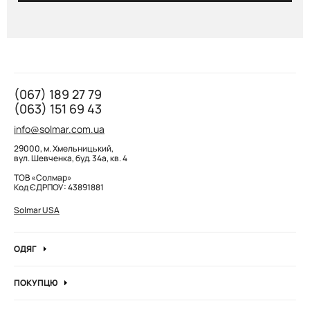
(067) 189 27 79
(063) 151 69 43
info@solmar.com.ua
29000, м. Хмельницький,
вул. Шевченка, буд. 34а, кв. 4
ТОВ «Солмар»
Код ЄДРПОУ: 43891881
Solmar USA
ОДЯГ
Джинси
ПОКУПЦЮ
Кофти та джемпера
Про компанію
Лонгсліви