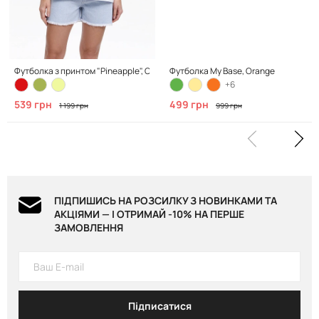
Футболка з принтом "Pineapple", Clean White
Футболка My Base, Orange
+6
539 грн
499 грн
1 199 грн
999 грн
ПІДПИШИСЬ НА РОЗСИЛКУ З НОВИНКАМИ ТА
АКЦІЯМИ — І ОТРИМАЙ -10% НА ПЕРШЕ
ЗАМОВЛЕННЯ
Підписатися