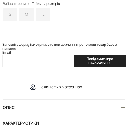
Виберіть розмір:
Таблиця розмірів
S
M
L
Заповніть форму і ви отримаєте повідомлення про те коли товар буде в
наявності
Email
Повідомити про
надходження
Наявність в магазинах
ОПИС
ХАРАКТЕРИСТИКИ