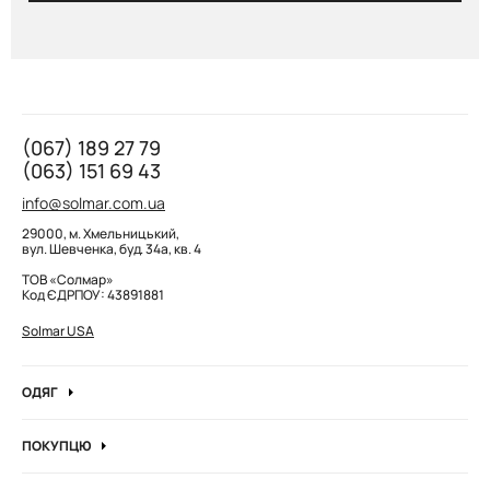
(067) 189 27 79
(063) 151 69 43
info@solmar.com.ua
29000, м. Хмельницький,
вул. Шевченка, буд. 34а, кв. 4
ТОВ «Солмар»
Код ЄДРПОУ: 43891881
Solmar USA
ОДЯГ
Джинси
ПОКУПЦЮ
Кофти та джемпера
Про компанію
Лонгсліви