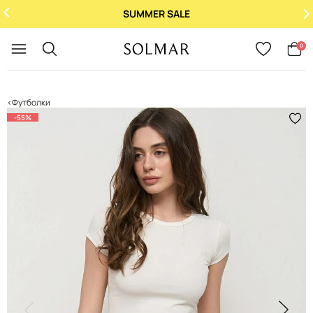
SUMMER SALE
Укр
/
Рус
0
Футболки
-55%