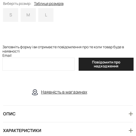
Виберіть розмір:
Таблиця розмірів
S
M
L
Заповніть форму і ви отримаєте повідомлення про те коли товар буде в
наявності
Email
Повідомити про
надходження
Наявність в магазинах
ОПИС
ХАРАКТЕРИСТИКИ