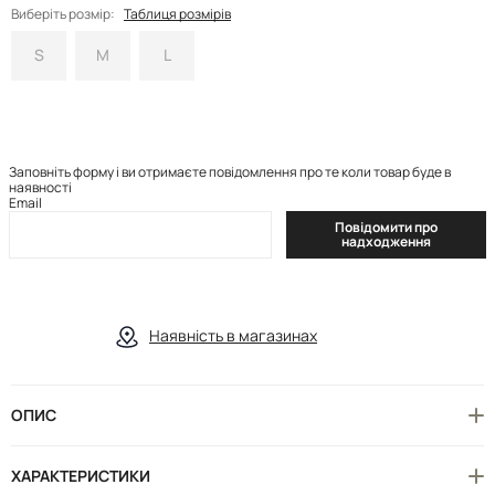
Виберіть розмір:
Таблиця розмірів
S
M
L
Заповніть форму і ви отримаєте повідомлення про те коли товар буде в
наявності
Email
Повідомити про
надходження
Наявність в магазинах
ОПИС
ХАРАКТЕРИСТИКИ