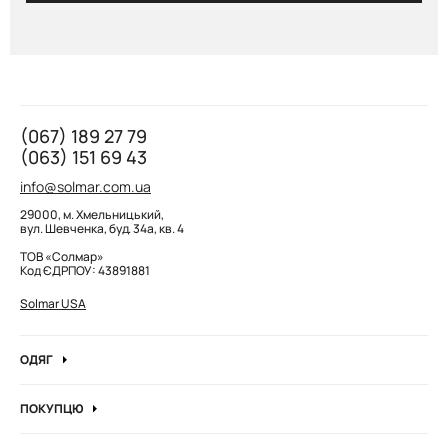
(067) 189 27 79
(063) 151 69 43
info@solmar.com.ua
29000, м. Хмельницький,
вул. Шевченка, буд. 34а, кв. 4
ТОВ «Солмар»
Код ЄДРПОУ: 43891881
Solmar USA
ОДЯГ
Джинси
ПОКУПЦЮ
Кофти та джемпера
Про компанію
Лонгсліви