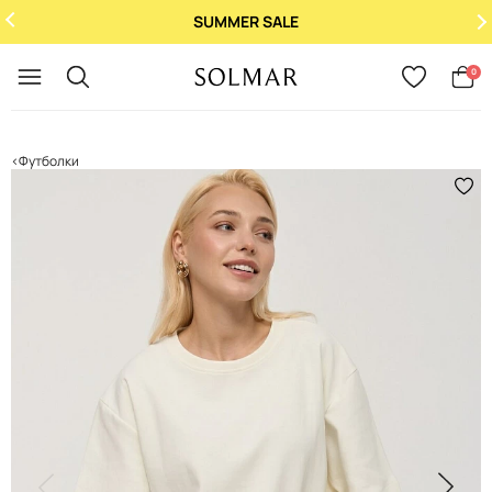
SUMMER SALE
Укр
/
Рус
0
Футболки