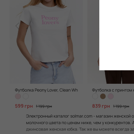
Футболка Peony Lover, Clean White
Футболка с принтом 
599 грн
839 грн
1 199 грн
1 199 грн
Электронный каталог solmar.com - магазин женской 
молочного цвета по ценам ниже, чем у конкурентов.
джинсовая женская юбка. Так же вы можете всегда за