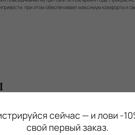
игривости, при этом обеспечивает максимум комфорта и с
ы
истрируйся сейчас — и лови -10
-42%
свой первый заказ.