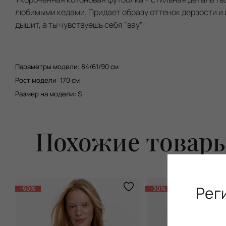
любимыми кедами. Придает образу оттенок дерзости и 
дышит, а ты чувствуешь себя "вау"!
Параметры модели:
84/61/90
см
Рост модели: 170 см
Размер на модели: S
Похожие товар
Рег
-50%
-30%