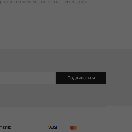
р кофты на зиму. solmar.com.ua - мы создаем
Подписаться
ТЕЛЮ