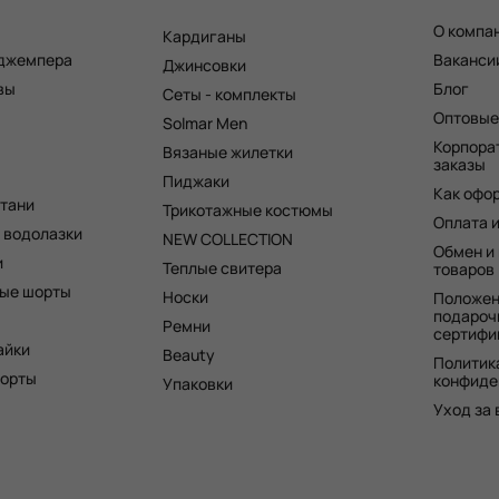
О компа
Кардиганы
 джемпера
Ваканси
Джинсовки
вы
Блог
Сеты - комплекты
Оптовые
Solmar Men
Корпора
Вязаные жилетки
заказы
Пиджаки
Как офо
штани
Трикотажные костюмы
Оплата 
 водолазки
NEW COLLECTION
Обмен и
и
Теплые свитера
товаров
ые шорты
Носки
Положен
подароч
Ремни
сертифи
айки
Beauty
Политик
шорты
конфиде
Упаковки
Уход за