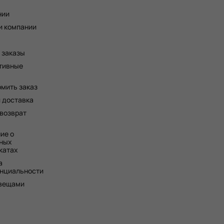
нии
и компании
 заказы
тивные
рмить заказ
и доставка
 возврат
ие о
ных
катах
а
нциальности
 вещами