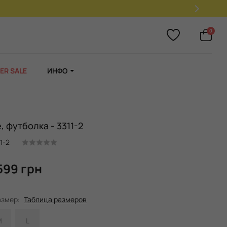
0
ER SALE
ИНФО
e, футболка - 3311-2
1-2
599 грн
азмер:
Таблица размеров
M
L