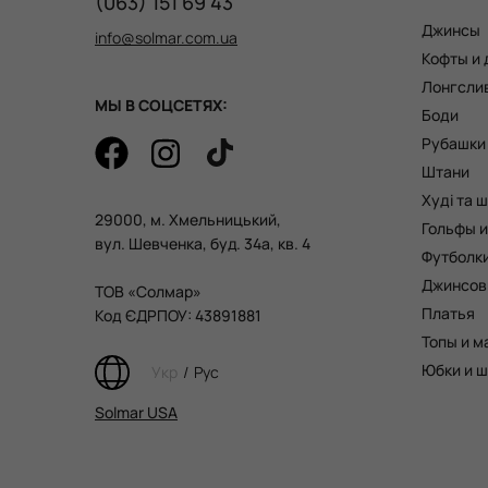
(063) 151 69 43
Джинсы
info@solmar.com.ua
Кофты и
Лонгсли
МЫ В СОЦСЕТЯХ:
Боди
Рубашки
Штани
Худі та 
29000, м. Хмельницький,
Гольфы и
вул. Шевченка, буд. 34а, кв. 4
Футболк
Джинсов
ТОВ «Солмар»
Платья
Код ЄДРПОУ: 43891881
Топы и м
Юбки и 
Укр
/
Рус
Solmar USA