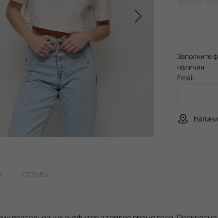
Заполните ф
наличии
Email
Наличи
А
ОТЗЫВЫ
оих повседневных аутфитов в теплое время года. Прекрасно