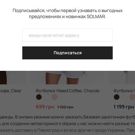
Подписывайся, чтобы первой узнавать о выгодных
предложениях и новинках SOLMAR.
Подписаться
кофе, Clean White
Футболка I Need Coffee, Chocolate
Футболка I
699 грн
1 199 грн
1 199 грн
одежды. В онлаин режиме можно заказать Базовая однотонная фут
 А для создания неповторимого образа у нас можно найти разные 
казать доставку в Павлоград и во все другие города Украины. Пр