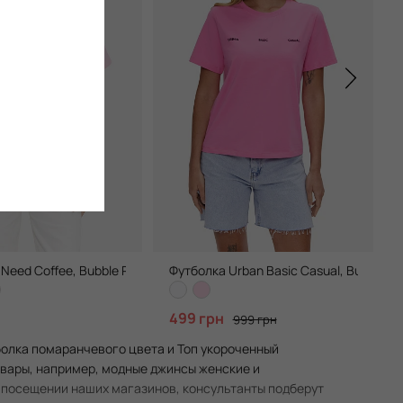
 Need Coffee, Bubble Pink
Футболка Urban Basic Casual, Bubble Pi
499 грн
999 грн
болка помаранчевого цвета и Топ укороченный
товары, например, модные джинсы женские и
и посещении наших магазинов, консультанты подберут