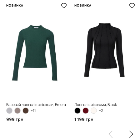
НОВИНКА
НОВИНКА
Базовий лонгслів з віскози, Emerald Green
Лонгслів зі швами, Black
+11
+2
999 грн
1 199 грн