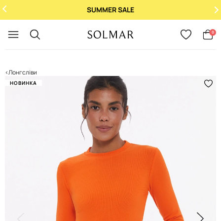
SUMMER SALE
Укр
/
Рус
0
Лонгсліви
НОВИНКА