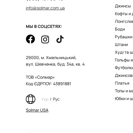
Джинсы
info@solmar.com.ua
Кофты и
Лонгсли
МЫ В СОЦСЕТЯХ:
Боди
Рубашки
Штани
Худі та 
29000, м. Хмельницький,
Гольфы и
вул. Шевченка, буд. 34а, кв. 4
Футболк
Джинсов
ТОВ «Солмар»
Платья
Код ЄДРПОУ: 43891881
Топы и м
Юбки и 
Укр
/
Рус
Solmar USA