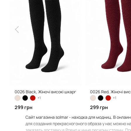
0026 Black, Жіночі високі шкарпетки
0026 Red, Жіночі ви
+1
+1
299 грн
299 грн
Сайт магазина solmar - находка для модниц. В онлаин
для создания прекрасногоного образа у нас можно на
заказать доставку в Ровно и иные регионы страны. Пр