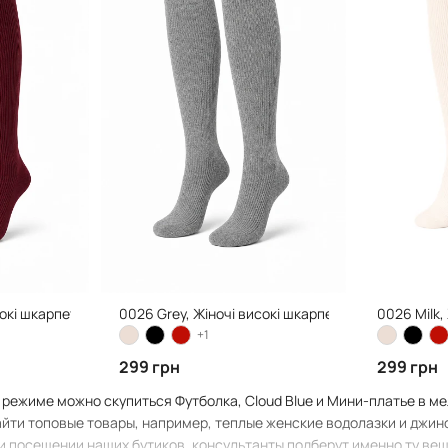
сокі шкарпетки
0026 Grey, Жіночі високі шкарпетки
0026 Milk,
+1
299 грн
299 грн
 режиме можно скупиться Футболка, Cloud Blue и Мини-платье в ме
йти топовые товары, например, теплые женские водолазки и джинс
и посещении наших бутиков, консультанты подберут именно ту вещь