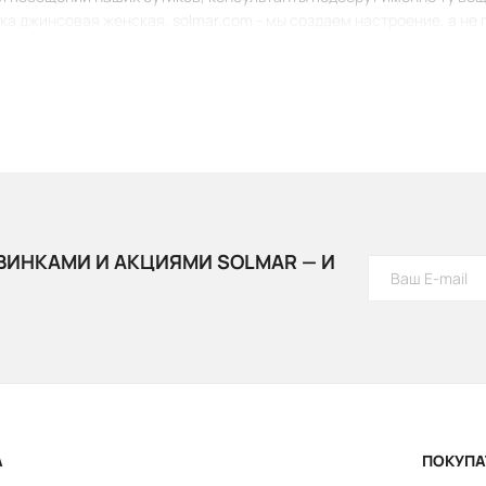
бка джинсовая женская. solmar.com - мы создаем настроение, а не
ВИНКАМИ И АКЦИЯМИ SOLMAR — И
А
ПОКУПА