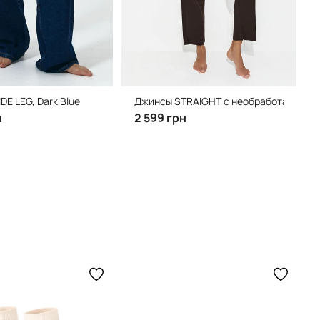
E LEG, Dark Blue
Джинсы STRAIGHT с необработанным н
н
2 599 грн