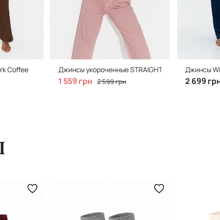
rk Coffee
Джинсы укороченные STRAIGHT, Bubble Pink
Джинсы WID
1 559 грн
2 699 гр
2 599 грн
ы