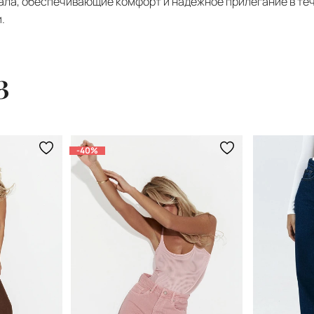
иала, обеспечивающие комфорт и надежное прилегание в те
.
з
-40%