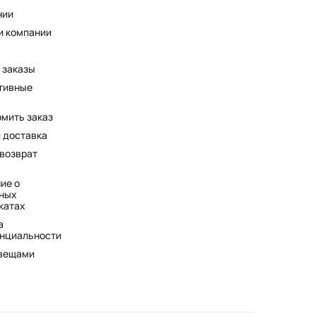
нии
и компании
 заказы
тивные
рмить заказ
и доставка
 возврат
ие о
ных
катах
а
нциальности
 вещами