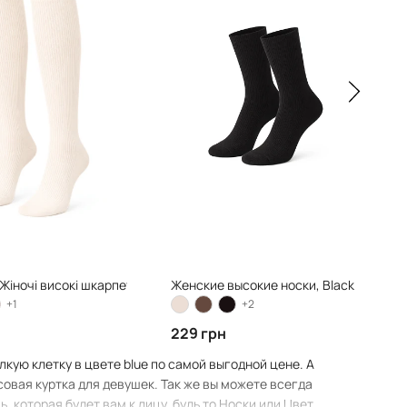
 Жіночі високі шкарпетки
Женские высокие носки, Black
+1
+2
229 грн
лкую клетку в цвете blue по самой выгодной цене. А
овая куртка для девушек. Так же вы можете всегда
, которая будет вам к лицу, будь то Носки или Цвет