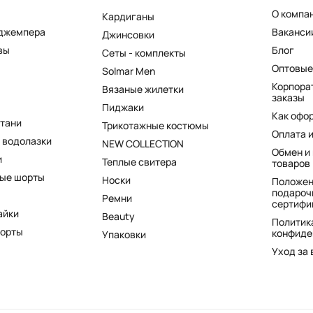
О компа
Кардиганы
 джемпера
Ваканси
Джинсовки
вы
Блог
Сеты - комплекты
Оптовые
Solmar Men
Корпора
Вязаные жилетки
заказы
Пиджаки
Как офо
штани
Трикотажные костюмы
Оплата 
 водолазки
NEW COLLECTION
Обмен и
и
Теплые свитера
товаров
ые шорты
Носки
Положен
подароч
Ремни
сертифи
айки
Beauty
Политик
шорты
конфиде
Упаковки
Уход за