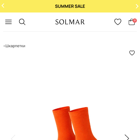
SUMMER SALE
Укр
/
Рус
0
Шкарпетки