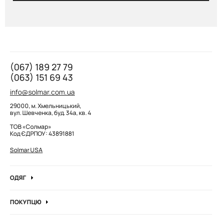
(067) 189 27 79
(063) 151 69 43
info@solmar.com.ua
29000, м. Хмельницький,
вул. Шевченка, буд. 34а, кв. 4
ТОВ «Солмар»
Код ЄДРПОУ: 43891881
Solmar USA
ОДЯГ
Джинси
ПОКУПЦЮ
Кофти та джемпера
Про компанію
Лонгсліви