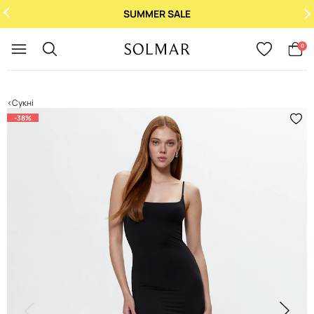
SUMMER SALE
Укр
/
Рус
0
Сукні
-38%