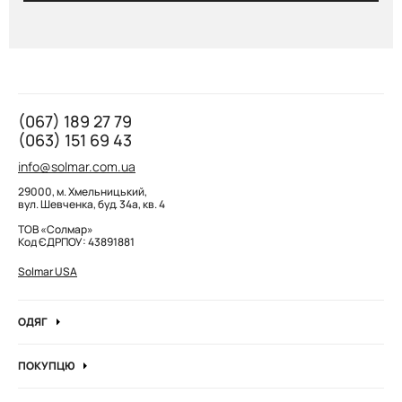
(067) 189 27 79
(063) 151 69 43
info@solmar.com.ua
29000, м. Хмельницький,
вул. Шевченка, буд. 34а, кв. 4
ТОВ «Солмар»
Код ЄДРПОУ: 43891881
Solmar USA
ОДЯГ
Джинси
ПОКУПЦЮ
Кофти та джемпера
Про компанію
Лонгсліви