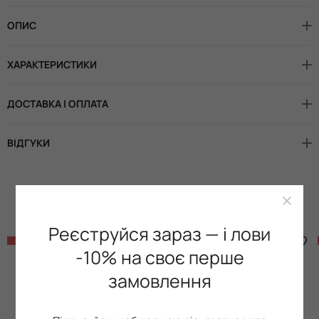
ОПИС
ХАРАКТЕРИСТИКИ
ДОСТАВКА І ОПЛАТА
ВІДГУКИ
Доповніть образ
Реєструйся зараз — і лови
-58%
-67%
-10% на своє перше
замовлення