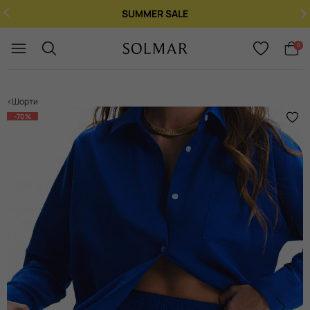
При купівлі 2 ароматів - 3-й у 
Укр
/
Рус
0
Шорти
-70%