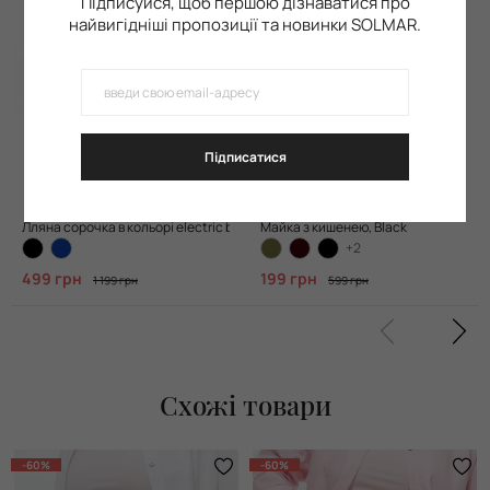
Підписуйся, щоб першою дізнаватися про
найвигідніші пропозиції та новинки SOLMAR.
Підписатися
Лляна сорочка в кольорі electric blue
Майка з кишенею, Black
+2
499 грн
199 грн
1 199 грн
599 грн
Схожі товари
-60%
-60%