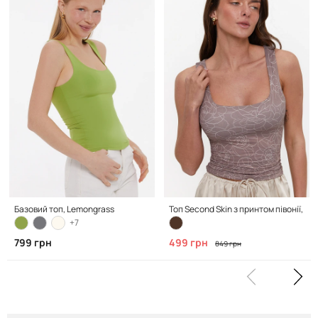
Базовий топ, Lemongrass
Топ Second Skin з принтом півонії, Mi
+7
799 грн
499 грн
849 грн