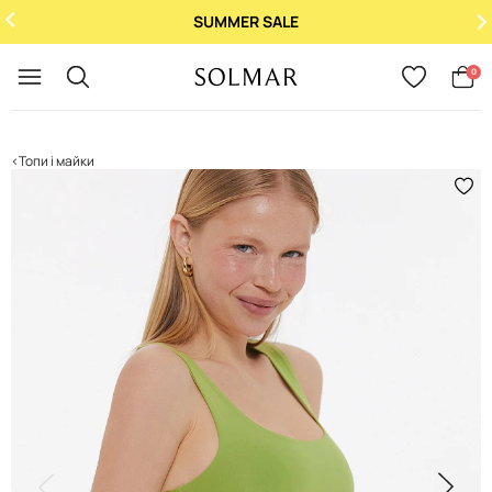
SUMMER SALE
Укр
/
Рус
0
Топи і майки