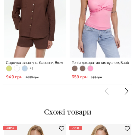
Сорочка з льону та бавовни, Brown
Топ із декоративним вузлом, Bubble P
+1
949 грн
359 грн
1 899 грн
899 грн
Схожі товари
-60%
-33%