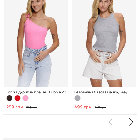
Топ з відкритим плечем, Bubble Pink
Бавовняна базова майка, Grey
299 грн
499 грн
749 грн
749 грн