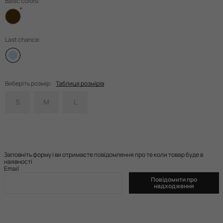
Basic colors:
Last chance:
Виберіть розмір:
Таблиця розмірів
S
M
L
Заповніть форму і ви отримаєте повідомлення про те коли товар буде в
наявності
Email
Повідомити про
надходження