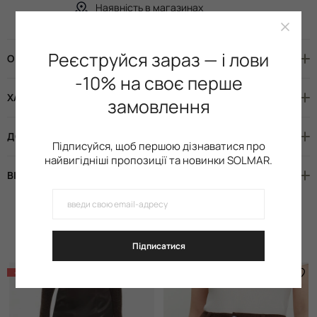
Наявність в магазинах
Реєструйся зараз — і лови
ОПИС
-10% на своє перше
ХАРАКТЕРИСТИКИ
замовлення
ДОСТАВКА І ОПЛАТА
Підписуйся, щоб першою дізнаватися про
найвигідніші пропозиції та новинки SOLMAR.
ВІДГУКИ
Схожі товари
Підписатися
-50%
LIMITED ONLINE
-63%