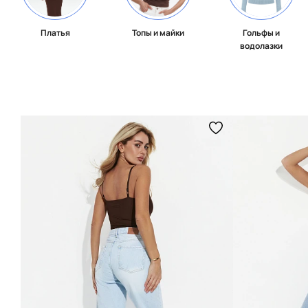
Платья
Топы и майки
Гольфы и
водолазки