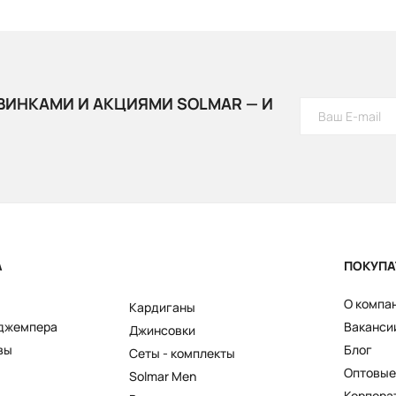
ВИНКАМИ И АКЦИЯМИ SOLMAR — И
А
ПОКУПА
О компа
Кардиганы
 джемпера
Ваканси
Джинсовки
вы
Блог
Сеты - комплекты
Оптовые
Solmar Men
Корпора