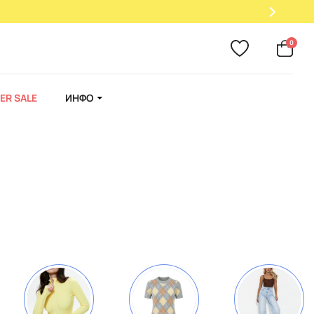
0
ER SALE
ИНФО