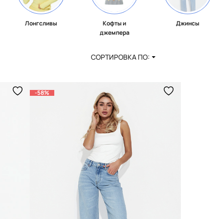
Лонгсливы
Кофты и
Джинсы
джемпера
СОРТИРОВКА ПО:
-58%