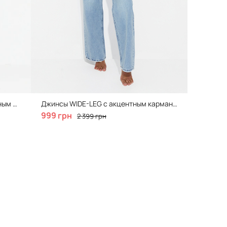
Джинсы STRAIGHT с необработанным нижним краем, Natural Blue
Джинсы WIDE-LEG с акцентным карманом, Blue
999 грн
2 399 грн