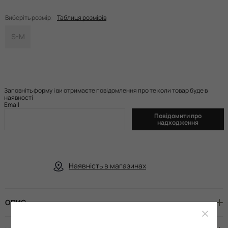
Виберіть розмір:
Таблиця розмірів
S-M
Заповніть форму і ви отримаєте повідомлення про те коли товар буде в
наявності
Email
Повідомити про
надходження
Наявність в магазинах
ОПИС