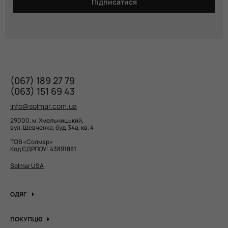
Підписатися
(067) 189 27 79
(063) 151 69 43
info@solmar.com.ua
29000, м. Хмельницький,
вул. Шевченка, буд. 34а, кв. 4
ТОВ «Солмар»
Код ЄДРПОУ: 43891881
Solmar USA
ОДЯГ
Джинси
ПОКУПЦЮ
Кофти та джемпера