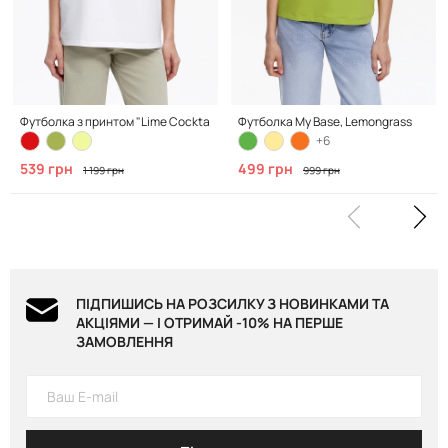
Футболка з принтом "Lime Cocktail", Clean White
Футболка My Base, Lemongrass
+6
539 грн
499 грн
1 199 грн
999 грн
ПІДПИШИСЬ НА РОЗСИЛКУ З НОВИНКАМИ ТА
АКЦІЯМИ — І ОТРИМАЙ -10% НА ПЕРШЕ
ЗАМОВЛЕННЯ