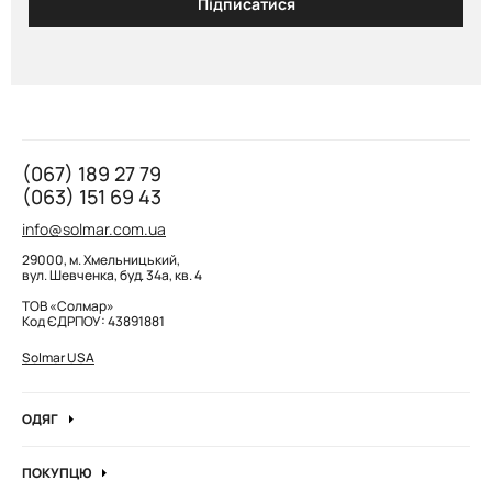
Підписатися
(067) 189 27 79
(063) 151 69 43
info@solmar.com.ua
29000, м. Хмельницький,
вул. Шевченка, буд. 34а, кв. 4
ТОВ «Солмар»
Код ЄДРПОУ: 43891881
Solmar USA
ОДЯГ
Джинси
ПОКУПЦЮ
Кофти та джемпера