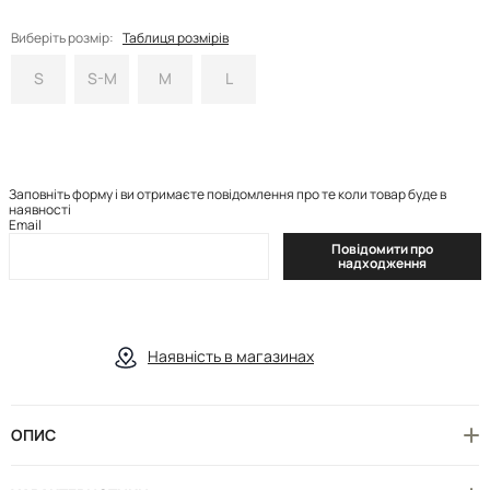
Виберіть розмір:
Таблиця розмірів
S
S-M
M
L
Заповніть форму і ви отримаєте повідомлення про те коли товар буде в
наявності
Email
Повідомити про
надходження
Наявність в магазинах
ОПИС