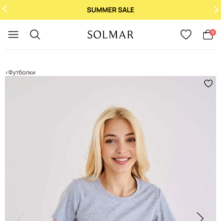
SUMMER SALE
Укр
/
Рус
0
Футболки