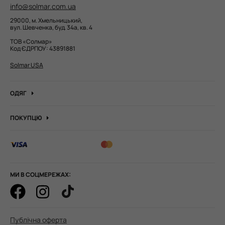
info@solmar.com.ua
29000, м. Хмельницький,
вул. Шевченка, буд. 34а, кв. 4
ТОВ «Солмар»
Код ЄДРПОУ: 43891881
Solmar USA
ОДЯГ
Джинси
ПОКУПЦЮ
Кофти та джемпера
Про компанію
Лонгсліви
Вакансії компанії
Боді
Блог
Сорочки
Оптові замовлення
Штани
МИ В СОЦМЕРЕЖАХ:
Корпоративні замовлення
Худі та штани
Як оформити замовлення
Гольфи водолазка
Оплата і доставка
Футболки
Публічна оферта