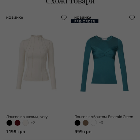
Схожі товари
НОВИНКА
НОВИНКА
PRE-ORDER
Лонгслів зі швами, Ivory
Лонгслів з бантом, Emerald Green
+2
+3
1 199 грн
999 грн