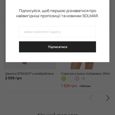
Підписуйся, щоб першою дізнаватися про
найвигідніші пропозиції та новинки SOLMAR.
Підписатися
Джинси STRAIGHT з необробленим нижнім краєм, Ivory
Сорочка з льону та бавовни, White
2 599 грн
+2
1 329 грн
1 899 грн