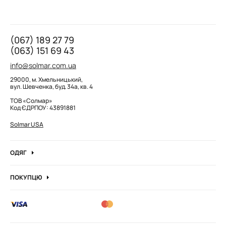
(067) 189 27 79
(063) 151 69 43
info@solmar.com.ua
29000, м. Хмельницький,
вул. Шевченка, буд. 34а, кв. 4
ТОВ «Солмар»
Код ЄДРПОУ: 43891881
Solmar USA
ОДЯГ
Джинси
ПОКУПЦЮ
Кофти та джемпера
Про компанію
Лонгсліви
Вакансії компанії
Боді
Блог
Сорочки