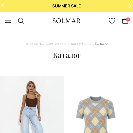
SUMMER SALE
Укр
/
Рус
0
Інтернет-магазин жіночого одягу Solmar
Каталог
Каталог