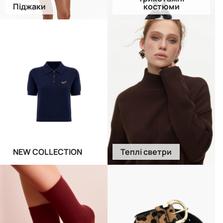
Піджаки
костюми
NEW COLLECTION
Теплі светри