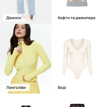
Джинси
Кофти та джемпера
Лонгсліви
Боді