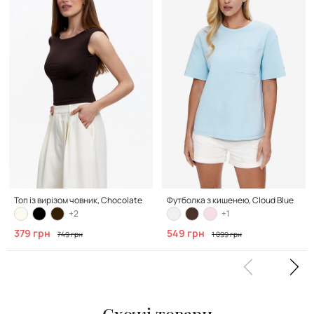
Топ із вирізом човник, Chocolate
Футболка з кишенею, Cloud Blue
+2
+1
379 грн
549 грн
749 грн
1 099 грн
Схожі товари