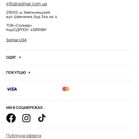
info@solmar.com.ua
29000, м. Хмельницький,
вул. Шевченка, буд. 34а, кв. 4
ТОВ «Солмар»
Код ЄДРПОУ: 43891881
Solmar USA
ОДЯГ
Джинси
ПОКУПЦЮ
Кофти та джемпера
Про компанію
Лонгсліви
Вакансії компанії
Боді
Блог
Сорочки
Оптові замовлення
Штани
МИ В СОЦМЕРЕЖАХ:
Корпоративні замовлення
Худі та штани
Як оформити замовлення
Гольфи водолазка
Оплата і доставка
Футболки
Публічна оферта
Обмін і повернення товарів