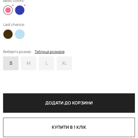
Basic colors:
Last chance:
Виберіть розмір:
Таблиця розмірів
S
M
L
XL
ДОДАТИ ДО КОРЗИНИ
КУПИТИ В 1 КЛІК