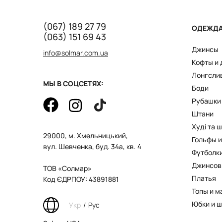
(067) 189 27 79
ОДЕЖД
(063) 151 69 43
Джинсы
info@solmar.com.ua
Кофты и
Лонгсли
МЫ В СОЦСЕТЯХ:
Боди
Рубашки
Штани
Худі та 
29000, м. Хмельницький,
Гольфы и
вул. Шевченка, буд. 34а, кв. 4
Футболк
Джинсов
ТОВ «Солмар»
Платья
Код ЄДРПОУ: 43891881
Топы и м
Юбки и 
Укр
/
Рус