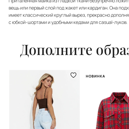
Приталенная майка из гладкой ткани безупречно ложит
вещь или первый слой под жакет или кардиган. Она подх
имеет классический круглый вырез, прекрасно дополня
с юбкой-шортами и удобными кедами для casual-луков.
Дополните обра
НОВИНКА