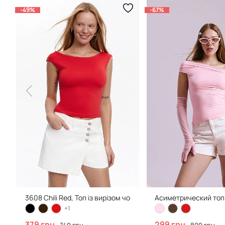
-49%
-67%
3608 Chili Red, Топ із вирізом човник
Асиметрический топ 
+1
379 грн
299 грн