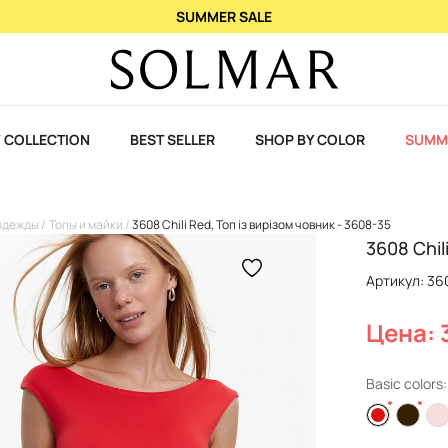
При покупке 2 ароматов – 3-й в подарок!
 COLLECTION
BEST SELLER
SHOP BY COLOR
SUMM
одежды
Топы и майки
3608 Chili Red, Топ із вирізом човник - 3608-35
3608 Chil
Артикул: 36
Цена: 
Basic colors: