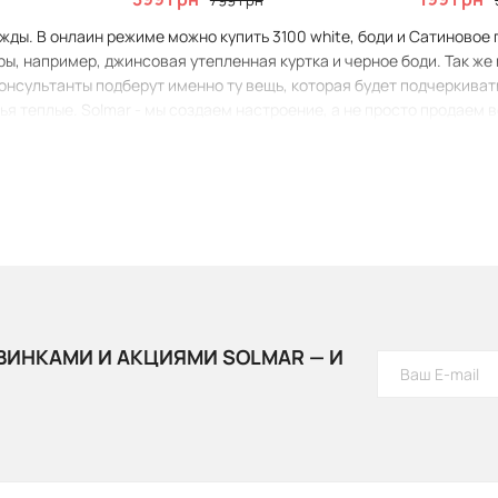
799 грн
жды. В онлаин режиме можно купить 3100 white, боди и Сатиновое 
ы, например, джинсовая утепленная куртка и черное боди. Так же
сультанты подберут именно ту вещь, которая будет подчеркивать в
ья теплые. Solmar - мы создаем настроение, а не просто продаем 
ВИНКАМИ И АКЦИЯМИ SOLMAR — И