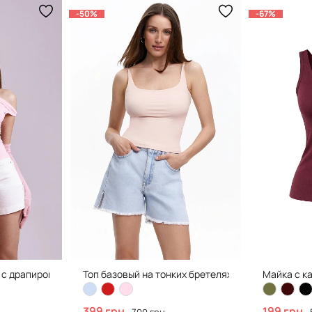
-50%
-67%
с драпировкой, Bubble Pink
Топ базовый на тонких бретелях, Bubble Pink
Майка с к
399 грн
199 грн