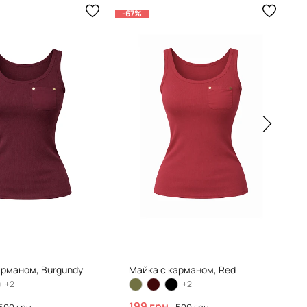
-67%
-
арманом, Burgundy
Майка с карманом, Red
+2
+2
199 грн