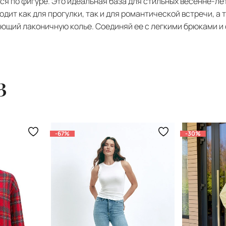
ся по фигуре. Это идеальная база для стильных весенне-ле
одит как для прогулки, так и для романтической встречи, 
ющий лаконичную колье. Соединяй ее с легкими брюками и 
з
-67%
-30%