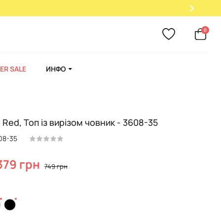
0
ER SALE
ИНФО
i Red, Топ із вирізом човник - 3608-35
08-35
379 грн
749 грн