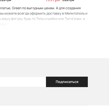
599 грн
599 грн
платье, Green по выгодным ценам. А для создания
 вы можете всегда оформить доставку в Мелитополь и
ашу фигуру, будь то Топы и майки или Тип в'язки, а
вещи!
Подписаться