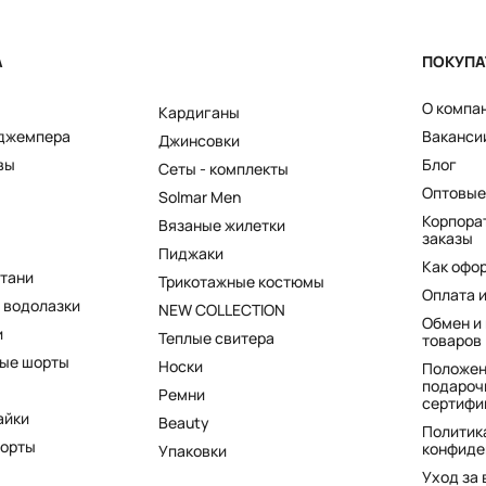
А
ПОКУПА
О компа
Кардиганы
 джемпера
Ваканси
Джинсовки
вы
Блог
Сеты - комплекты
Оптовые
Solmar Men
Корпора
Вязаные жилетки
заказы
Пиджаки
Как офо
штани
Трикотажные костюмы
Оплата 
 водолазки
NEW COLLECTION
Обмен и
и
Теплые свитера
товаров
ые шорты
Носки
Положен
подароч
Ремни
сертифи
айки
Beauty
Политик
шорты
конфиде
Упаковки
Уход за