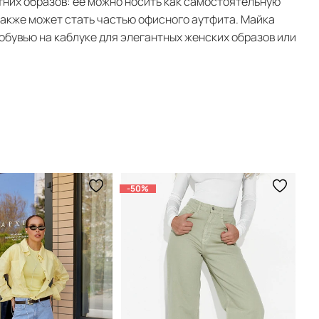
тних образов: ее можно носить как самостоятельную
а также может стать частью офисного аутфита. Майка
обувью на каблуке для элегантных женских образов или
-50%