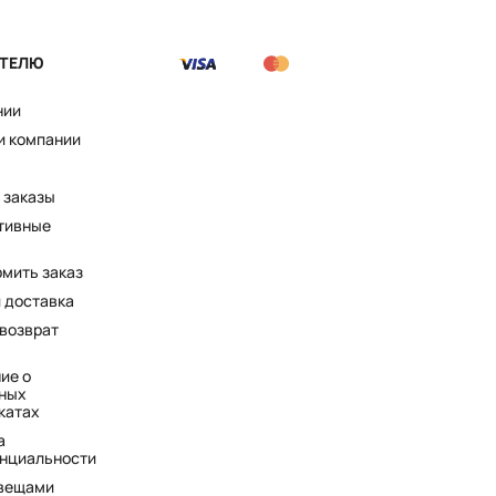
ТЕЛЮ
нии
и компании
 заказы
тивные
рмить заказ
и доставка
 возврат
ие о
ных
катах
а
нциальности
 вещами