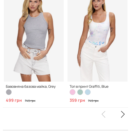
Бавовняна базова майка, Grey
Топ в принт Graffiti, Blue
499 грн
359 грн
749 грн
749 грн