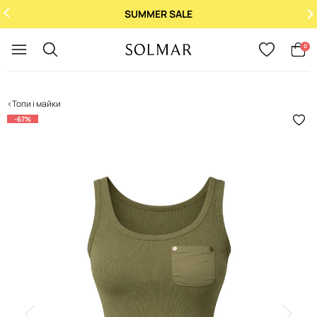
SUMMER SALE
Укр
/
Рус
0
Топи і майки
-67%