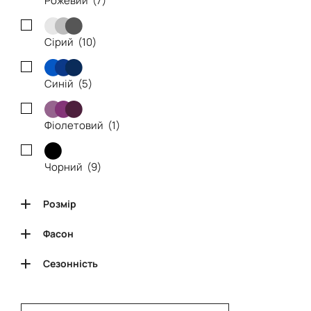
Рожевий (
7
)
Сірий (
10
)
Синій (
5
)
Фіолетовий (
1
)
Чорний (
9
)
Розмір
Фасон
Сезонність