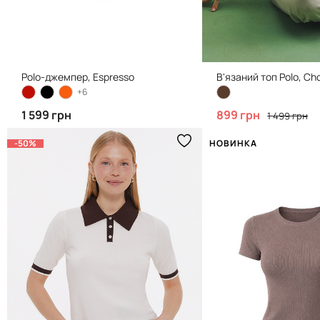
Polo-джемпер, Espresso
В'язаний топ Polo, Ch
+6
1 599 грн
899 грн
1 499 грн
-50%
НОВИНКА