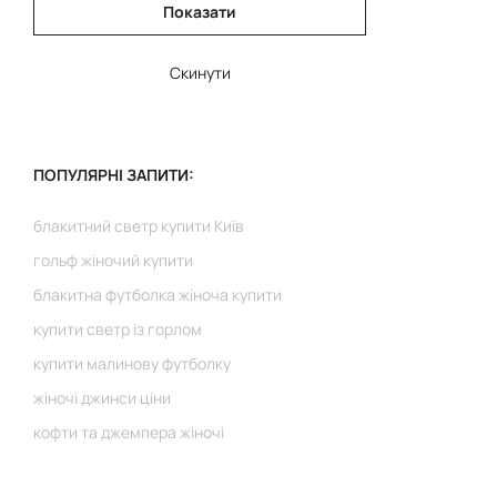
Показати
Скинути
ПОПУЛЯРНІ ЗАПИТИ:
блакитний светр купити Київ
гольф жіночий купити
блакитна футболка жіноча купити
купити светр із горлом
купити малинову футболку
жіночі джинси ціни
кофти та джемпера жіночі