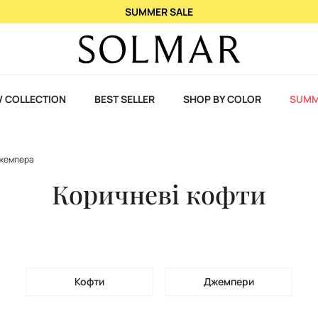
При купівлі 2 ароматів - 3-й у подарунок!
 COLLECTION
BEST SELLER
SHOP BY COLOR
SUMM
джемпера
Коричневі кофти
Кофти
Джемпери