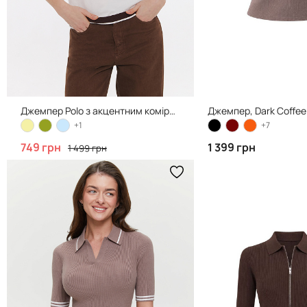
Джемпер Polo з акцентним коміром, Chocolate
Джемпер, Dark Coffee
+1
+7
749 грн
1 399 грн
1 499 грн