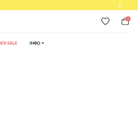
0
ER SALE
ІНФО