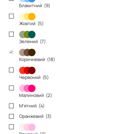
Блакитний (
9
)
Жовтий (
5
)
Зелений (
7
)
Коричневий (
18
)
Червоний (
5
)
Малиновий (
2
)
М'ятний (
4
)
Оранжевий (
3
)