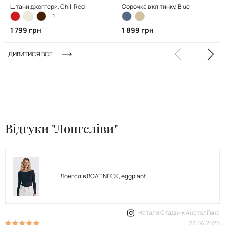
Штани джоггери, Chili Red
Сорочка в клітинку, Blue
+1
1 799 грн
1 899 грн
ДИВИТИСЯ ВСЕ
Відгуки "Лонгсліви"
Лонгслів BOAT NECK, eggplant
Наталя Стадник Анатоліївна
23.04.2026