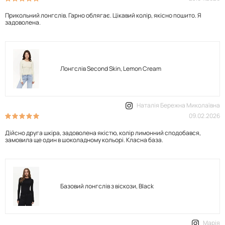
Прикольний лонгслів. Гарно облягає. Цікавий колір, якісно пошито. Я
задоволена.
Лонгслів Second Skin, Lemon Cream
Наталія Бережна Миколаївна
09.02.2026
Дійсно друга шкіра, задоволена якістю, колір лимонний сподобався,
замовила ще один в шоколадному кольорі. Класна база.
Базовий лонгслів з віскози, Black
Марія