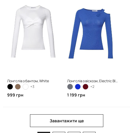
Лонгслів з бантом, White
Лонгслів з віскози, Electric Blue
+3
+2
999 грн
1 199 грн
Завантажити ще