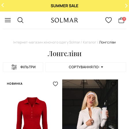
При купівлі 2 ароматів - 3-й у подарунок!
Укр
/
Рус
0
Інтернет-магазин жіночого одягу Solmar
Каталог
Лонгсліви
Лонгсліви
ФІЛЬТРИ
СОРТУВАННЯ ПО:
НОВИНКА