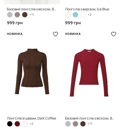
Базовий лонгслів з віскози, Bubble Pink
Лонгслів з вирізом, Ice Blue
+11
+2
999 грн
999 грн
НОВИНКА
НОВИНКА
Лонгслів зі швами, Dark Coffee
Базовий лонгслів з віскози, Burgundy
+2
+11