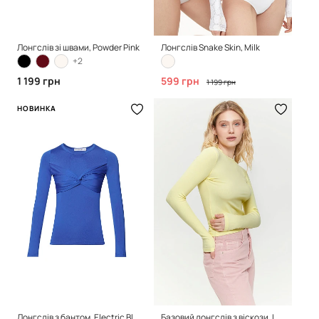
Лонгслів зі швами, Powder Pink
Лонгслів Snake Skin, Milk
+2
1 199 грн
599 грн
1 199 грн
НОВИНКА
Лонгслів з бантом, Electric Blue
Базовий лонгслів з віскози, Lemon Cream