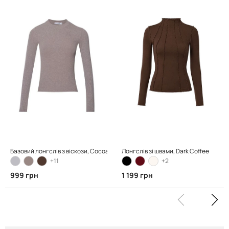
Базовий лонгслів з віскози, Cocoa Powder
Лонгслів зі швами, Dark Coffee
+11
+2
999 грн
1 199 грн