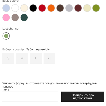
Basic colors:
Last chance:
Виберіть розмір:
Таблиця розмірів
S
M
L
XL
Заповніть форму і ви отримаєте повідомлення про те коли товар буде в
наявності
Email
Повідомити про
надходження