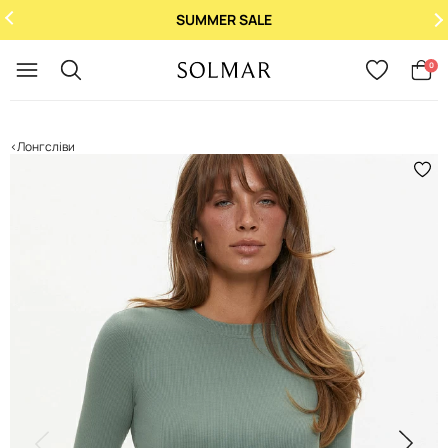
SUMMER SALE
Укр
/
Рус
0
Лонгсліви