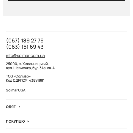
(067) 189 27 79
(063) 151 69 43
info@solmar.com.ua
29000, м. Хмельницький,
вул. Шевченка, буд. 34а, кв. 4
ТОВ «Солмар»
Код ЄДРПОУ: 43891881
Solmar USA
ОДЯГ
Джинси
ПОКУПЦЮ
Кофти та джемпера
Про компанію
Лонгсліви