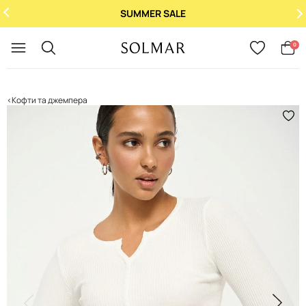
SUMMER SALE
Укр
/
Рус
0
Кофти та джемпера