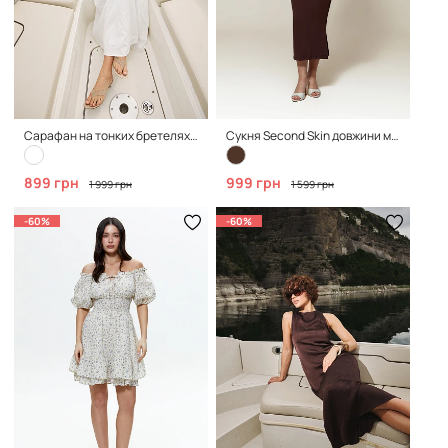
Сарафан на тонких бретелях, White
Сукня Second Skin довжини міді, Brown
899 грн
999 грн
1 999 грн
1 599 грн
-60%
-60%