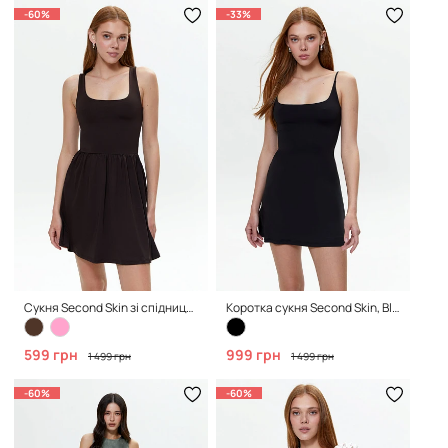
-60%
-33%
Сукня Second Skin зі спідницею в складку, Brown
Коротка сукня Second Skin, Black
599 грн
999 грн
1 499 грн
1 499 грн
-60%
-60%