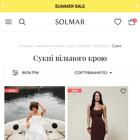
При купівлі 2 ароматів - 3-й у подарунок!
Укр
/
Рус
0
Інтернет-магазин жіночого одягу Solmar
Каталог
Сукні
Сукні вільного крою
ФІЛЬТРИ
СОРТУВАННЯ ПО:
-55%
-38%