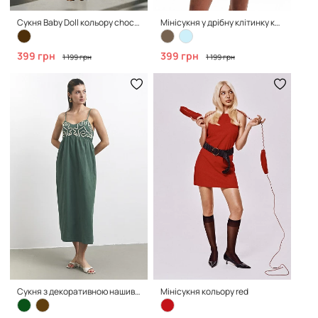
Сукня Baby Doll кольору chocolate
Мінісукня у дрібну клітинку кольору blue
399 грн
399 грн
1 199 грн
1 199 грн
Сукня з декоративною нашивкою кольору green
Мінісукня кольору red