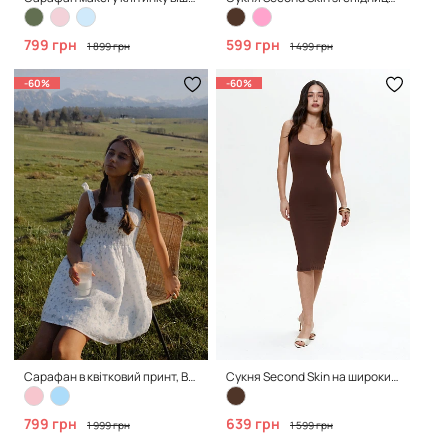
799 грн
599 грн
1 899 грн
1 499 грн
-60%
-60%
Сарафан в квітковий принт, Blue
Сукня Second Skin на широких бретелях, Brown
799 грн
639 грн
1 999 грн
1 599 грн