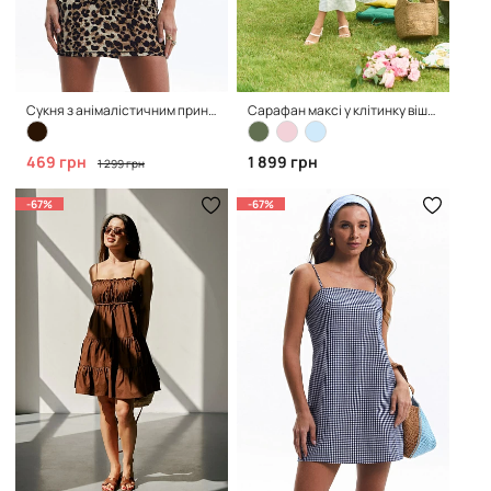
Сукня з анімалістичним принтом кольору chocolate
Сарафан максі у клітинку віші, Green
469 грн
1 899 грн
1 299 грн
-67%
-67%