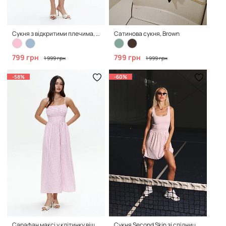
Сукня з відкритими плечима, Blue
Сатинова сукня, Brown
799 грн
799 грн
1 999 грн
1 999 грн
-58%
-60%
Сарафан максі у клітинку віші, Bubble Pink
Сукня Second Skin зі спідницею в складку, Bubble Pink