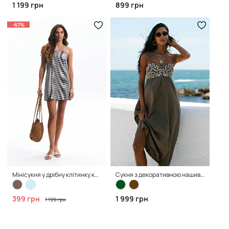
1 199 грн
899 грн
-67%
Мінісукня у дрібну клітинку кольору chocolate
Сукня з декоративною нашивкою кольору chocolate
399 грн
1 999 грн
1 199 грн