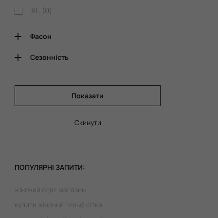
XL (
0
)
Фасон
Сезонність
Показати
Скинути
ПОПУЛЯРНІ ЗАПИТИ:
жіночий одяг магазин
купити жіночий гольф сітка