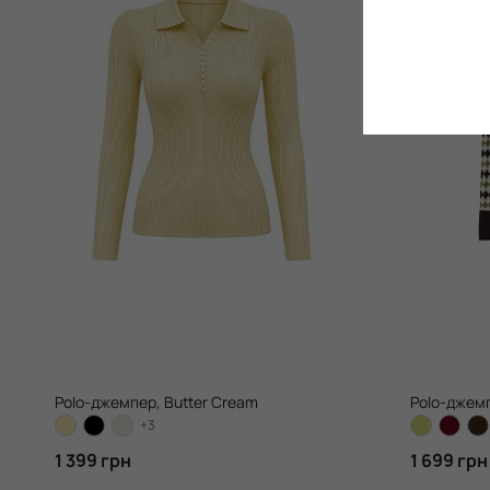
Polo-джемпер, Butter Cream
Polo-джемп
+3
1 399 грн
1 699 грн