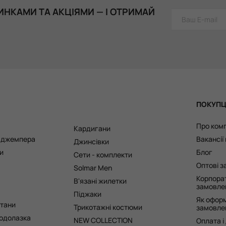
ИНКАМИ ТА АКЦІЯМИ — І ОТРИМАЙ
ПОКУП
Про ком
Кардигани
а джемпера
Вакансії
Джинсівки
и
Блог
Сети - комплекти
Оптові 
Solmar Men
Корпора
В'язані жилетки
замовле
Піджаки
Як офор
штани
Трикотажні костюми
замовле
одолазка
NEW COLLECTION
Оплата і