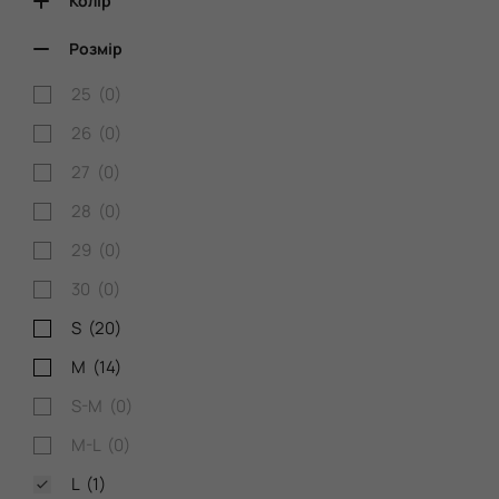
Колір
Розмір
25 (
0
)
26 (
0
)
27 (
0
)
28 (
0
)
29 (
0
)
30 (
0
)
S (
20
)
M (
14
)
S-M (
0
)
M-L (
0
)
L (
1
)