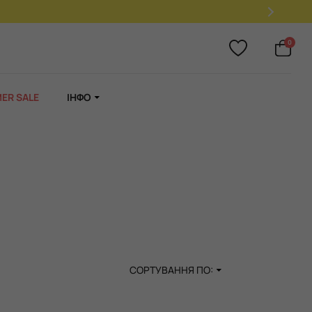
и купівлі 2 ароматів - 3-й у подарунок!
0
ER SALE
ІНФО
СОРТУВАННЯ ПО: