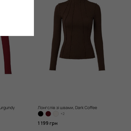
Burgundy
Лонгслів зі швами, Dark Coffee
+2
1 199 грн