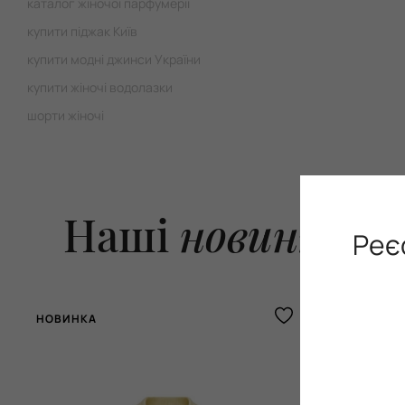
каталог жіночої парфумерії
купити піджак Київ
купити модні джинси України
купити жіночі водолазки
шорти жіночі
Наші
новинки
Реє
НОВИНКА
НОВИНКА
LIMITED ONLIN