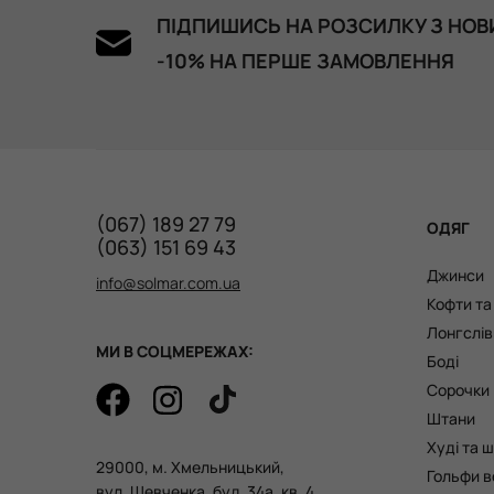
ПІДПИШИСЬ НА РОЗСИЛКУ З НОВ
Лляні шорти в кольорі pink 389 грн
-10% НА ПЕРШЕ ЗАМОВЛЕННЯ
(067) 189 27 79
ОДЯГ
(063) 151 69 43
Джинси
info@solmar.com.ua
Кофти т
Лонгслів
МИ В СОЦМЕРЕЖАХ:
Боді
Сорочки
Штани
Худі та 
29000, м. Хмельницький,
Гольфи в
вул. Шевченка, буд. 34а, кв. 4