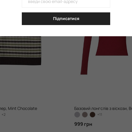
Підписатися
ер, Mint Chocolate
Базовий лонгслів з віскози, 
+2
+11
999 грн