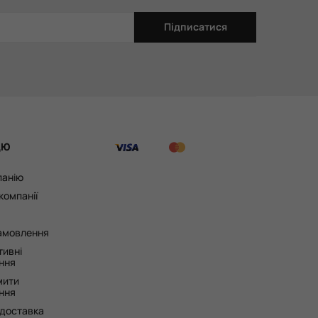
Підписатися
ЦЮ
панію
 компанії
замовлення
тивні
ння
мити
ння
 доставка