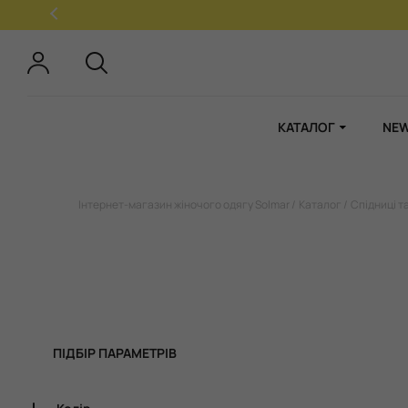
КАТАЛОГ
NEW
Інтернет-магазин жіночого одягу Solmar
Каталог
Спідниці т
ПІДБІР ПАРАМЕТРІВ