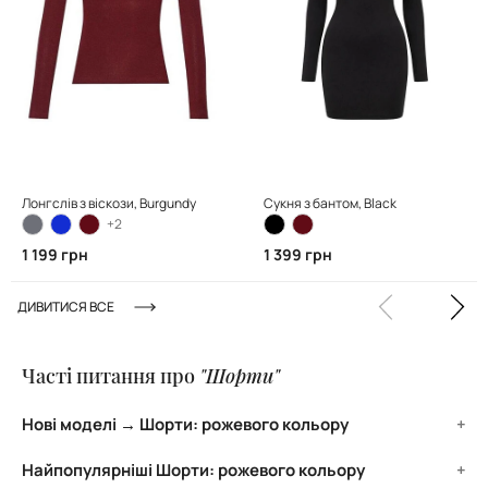
Лонгслів з віскози, Burgundy
Сукня з бантом, Black
+2
1 199 грн
1 399 грн
ДИВИТИСЯ ВСЕ
Часті питання про
"Шорти"
Нові моделі → Шорти: рожевого кольору
ТОП нових моделей категорії Шорти: рожевого кольору:
Найпопулярніші Шорти: рожевого кольору