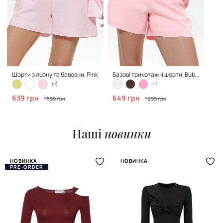
Шорти з льону та бавовни, Pink
Базові трикотажні шорти, Bubble Pink
+3
+1
639 грн
649 грн
1 599 грн
1 299 грн
Наші
новинки
НОВИНКА
НОВИНКА
PRE-ORDER