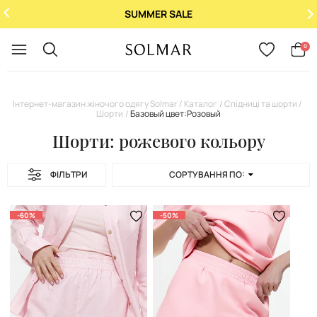
SUMMER SALE
Укр
/
Рус
0
Інтернет-магазин жіночого одягу Solmar
Каталог
Спідниці та шорти
Шорти
Базовый цвет:Розовый
Шорти: рожевого кольору
ФІЛЬТРИ
СОРТУВАННЯ ПО:
-60%
-50%