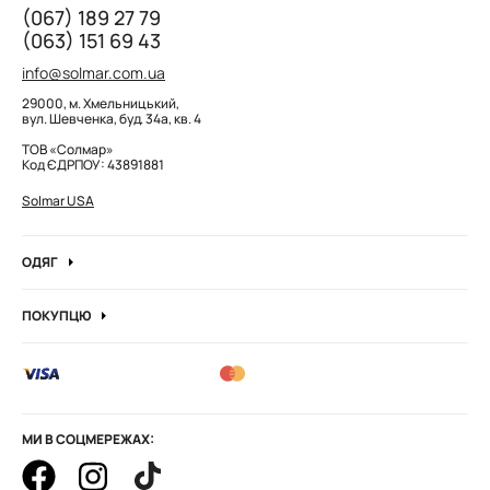
(067) 189 27 79
(063) 151 69 43
info@solmar.com.ua
29000, м. Хмельницький,
вул. Шевченка, буд. 34а, кв. 4
ТОВ «Солмар»
Код ЄДРПОУ: 43891881
Solmar USA
ОДЯГ
Джинси
ПОКУПЦЮ
Кофти та джемпера
Про компанію
Лонгсліви
Вакансії компанії
Боді
Блог
Сорочки
Оптові замовлення
Штани
МИ В СОЦМЕРЕЖАХ:
Корпоративні замовлення
Худі та штани