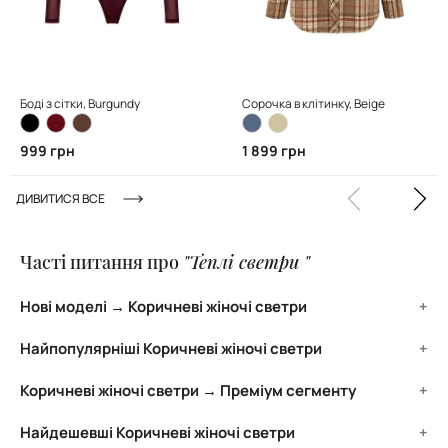
Боді з сітки, Burgundy
Сорочка в клітинку, Beige
999 грн
1 899 грн
ДИВИТИСЯ ВСЕ
Часті питання про
"Теплі светри "
Нові моделі → Коричневі жіночі светри
ТОП нових моделей категорії Коричневі жіночі светри:
Найпопулярніші Коричневі жіночі светри
Светр з акцентними швами, Chocolate 489 грн
ТОП найпопулярніших моделей категорії Коричневі жіночі светри
Коричневі жіночі светри → Преміум сегменту
Светр, Dark Coffee 1 699 грн
Светр з коміром стійкою, Dark Coffee 1 699 грн
Светр з коміром стійкою, Dark Coffee 1 699 грн
ТОП найдорожчих моделей категорії Коричневі жіночі светри
Найдешевші Коричневі жіночі светри
Светр з акцентними швами, Chocolate 489 грн