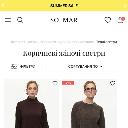
SUMMER SALE
Укр
/
Рус
0
Інтернет-магазин жіночого одягу Solmar
Каталог
Теплі светри
Коричневі жіночі светри
ФІЛЬТРИ
СОРТУВАННЯ ПО:
-71%