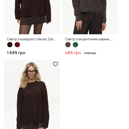
Светр з коміром стійкою, Dark Coffee
Светр з акцентними швами, Chocolate
1 699 грн
489 грн
1 699 грн