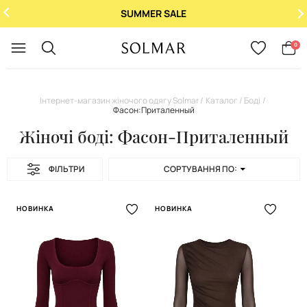
SUMMER SALE
Укр
/
Рус
0
Інтернет-магазин жіночого одягу Solmar
Каталог
Боді
Фасон:Приталенный
Жіночі боді: Фасон-Приталенный
ФІЛЬТРИ
СОРТУВАННЯ ПО:
НОВИНКА
НОВИНКА