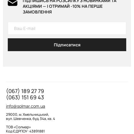
ПІДПИШИСЬ НА РОЗСИЛКУ З НОВИНКАМИ ТА
Боді Graffiti, Grey 419 грн
Боді BOAT NECK, Chocolate 449 грн
АКЦІЯМИ — І ОТРИМАЙ -10% НА ПЕРШЕ
ЗАМОВЛЕННЯ
Підписатися
(067) 189 27 79
(063) 151 69 43
info@solmar.com.ua
29000, м. Хмельницький,
вул. Шевченка, буд. 34а, кв. 4
ТОВ «Солмар»
Код ЄДРПОУ: 43891881