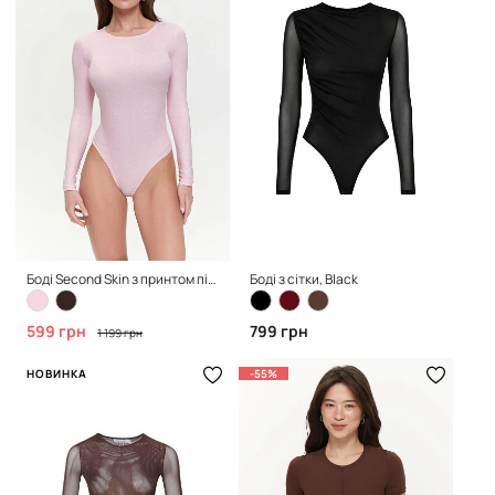
Боді Second Skin з принтом півонії, Pink
Боді з сітки, Black
599 грн
799 грн
1 199 грн
НОВИНКА
-55%