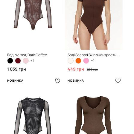
Боді з сітки, Dark Coffee
Боді Second Skin з контрастним швом, Chocolate
+1
+1
1 039 грн
449 грн
999 грн
НОВИНКА
НОВИНКА