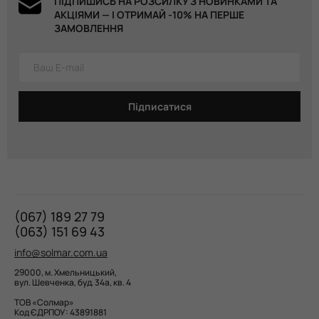
ПІДПИШИСЬ НА РОЗСИЛКУ З НОВИНКАМИ ТА
Боді Graffiti, Grey 419 грн
Боді BOAT NECK, Black 449 грн
АКЦІЯМИ — І ОТРИМАЙ -10% НА ПЕРШЕ
ЗАМОВЛЕННЯ
Підписатися
(067) 189 27 79
(063) 151 69 43
info@solmar.com.ua
29000, м. Хмельницький,
вул. Шевченка, буд. 34а, кв. 4
ТОВ «Солмар»
Код ЄДРПОУ: 43891881