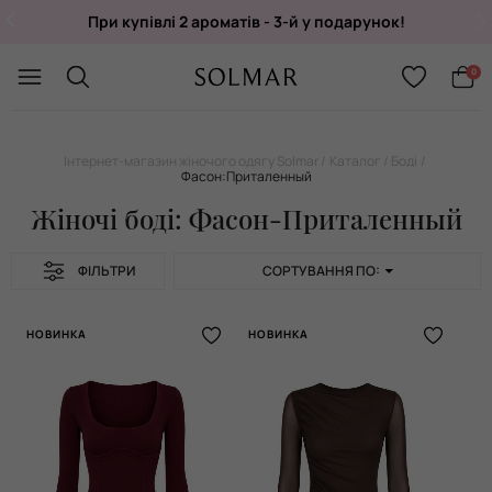
При купівлі 2 ароматів - 3-й у подарунок!
Укр
/
Рус
0
Інтернет-магазин жіночого одягу Solmar
Каталог
Боді
Фасон:Приталенный
Жіночі боді: Фасон-Приталенный
ФІЛЬТРИ
СОРТУВАННЯ ПО:
НОВИНКА
НОВИНКА