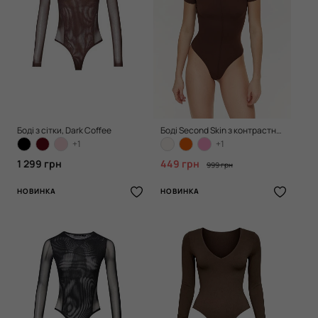
Боді з сітки, Dark Coffee
Боді Second Skin з контрастним швом, Chocolate
+1
+1
1 299 грн
449 грн
999 грн
НОВИНКА
НОВИНКА