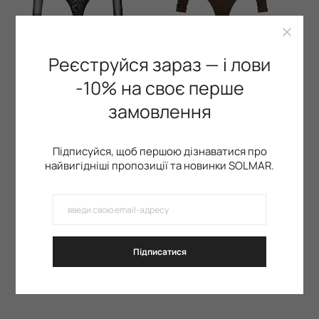
Реєструйся зараз — і лови
Боді з сітки, Black
-10% на своє перше
Боді, Dark Coffee
+1
+1
замовлення
1 299 грн
1 299 грн
НОВИНКА
НОВИНКА
Підписуйся, щоб першою дізнаватися про
найвигідніші пропозиції та новинки SOLMAR.
Підписатися