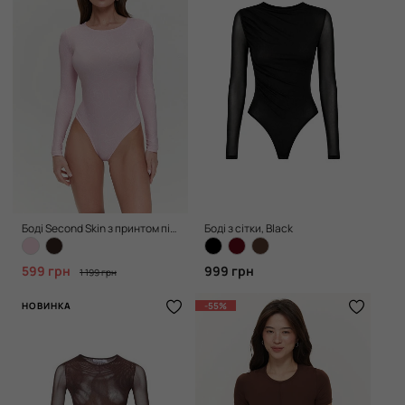
Боді Second Skin з принтом півонії, Pink
Боді з сітки, Black
599 грн
999 грн
1 199 грн
НОВИНКА
-55%