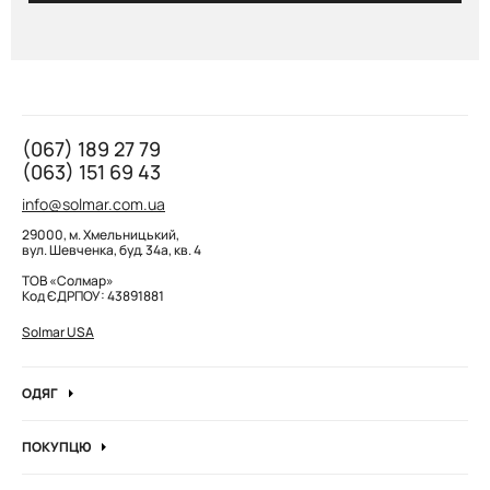
(067) 189 27 79
(063) 151 69 43
info@solmar.com.ua
29000, м. Хмельницький,
вул. Шевченка, буд. 34а, кв. 4
ТОВ «Солмар»
Код ЄДРПОУ: 43891881
Solmar USA
ОДЯГ
Джинси
ПОКУПЦЮ
Кофти та джемпера
Про компанію
Лонгсліви