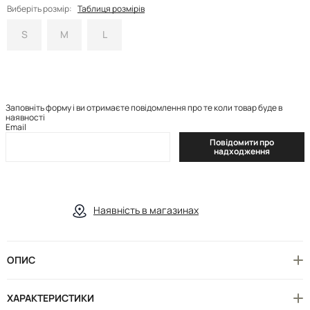
Виберіть розмір:
Таблиця розмірів
S
M
L
Заповніть форму і ви отримаєте повідомлення про те коли товар буде в
наявності
Email
Повідомити про
надходження
Наявність в магазинах
ОПИС
ХАРАКТЕРИСТИКИ