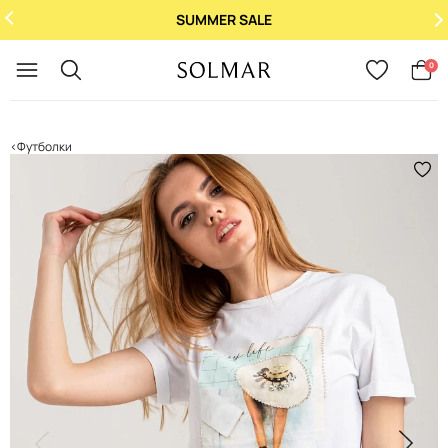
SUMMER SALE
Укр
/
Рус
0
Футболки