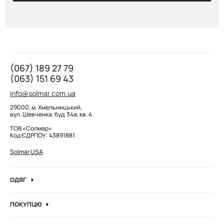
(067) 189 27 79
(063) 151 69 43
info@solmar.com.ua
29000, м. Хмельницький,
вул. Шевченка, буд. 34а, кв. 4
ТОВ «Солмар»
Код ЄДРПОУ: 43891881
Solmar USA
ОДЯГ
Джинси
ПОКУПЦЮ
Кофти та джемпера
Про компанію
Лонгсліви