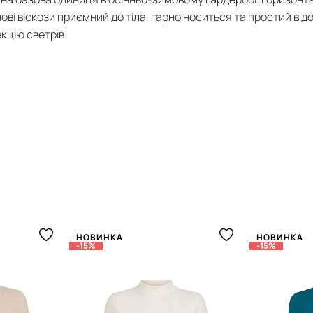
снові віскози приємний до тіла, гарно носиться та простий в
кцію светрів.
НОВИНКА
НОВИНКА
-15%
-15%