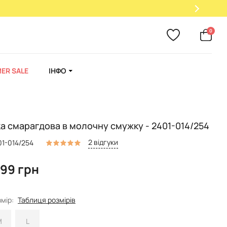
нок!
0
ER SALE
ІНФО
а смарагдова в молочну смужку - 2401-014/254
2 відгуки
01-014/254
999 грн
мір:
Таблиця розмірів
M
L