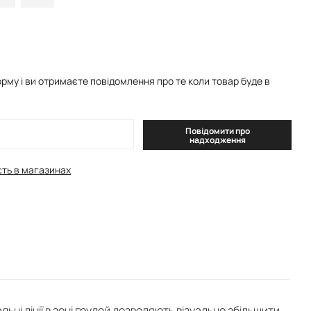
рму і ви отримаєте повідомлення про те коли товар буде в
Повідомити про
надходження
сть в магазинах
ні лінії в зоні грудей дозволяють візуально збільшити