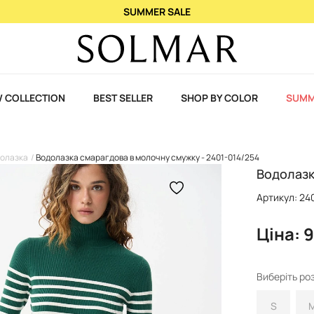
При купівлі 2 ароматів - 3-й у подару
 COLLECTION
BEST SELLER
SHOP BY COLOR
SUMM
долазка
Водолазка смарагдова в молочну смужку - 2401-014/254
Водолазк
Артикул: 24
Ціна: 
Виберіть роз
S