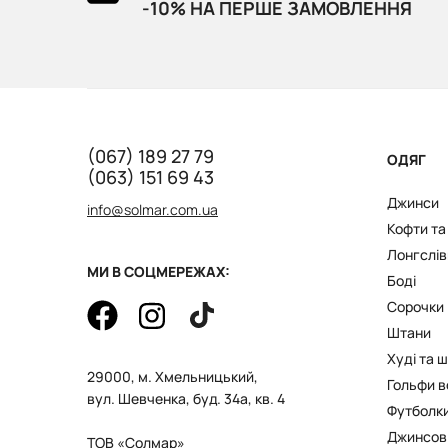
-10% НА ПЕРШЕ ЗАМОВЛЕННЯ
(067) 189 27 79
ОДЯГ
(063) 151 69 43
Джинси
info@solmar.com.ua
Кофти т
Лонгслів
МИ В СОЦМЕРЕЖАХ:
Боді
Сорочки
Штани
Худі та 
29000, м. Хмельницький,
Гольфи в
вул. Шевченка, буд. 34а, кв. 4
Футболк
Джинсов
ТОВ «Солмар»