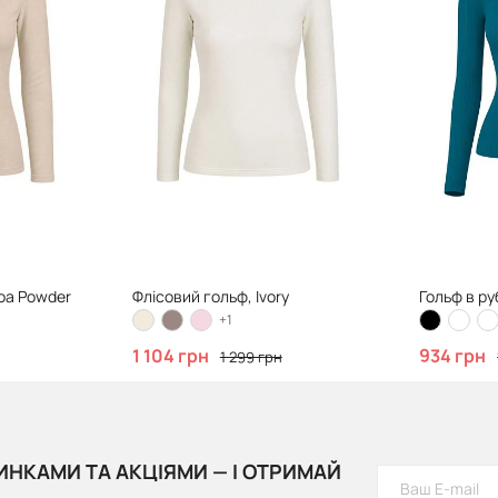
oa Powder
Флісовий гольф, Ivory
Гольф в ру
+1
1 104 грн
934 грн
1 299 грн
ИНКАМИ ТА АКЦІЯМИ — І ОТРИМАЙ