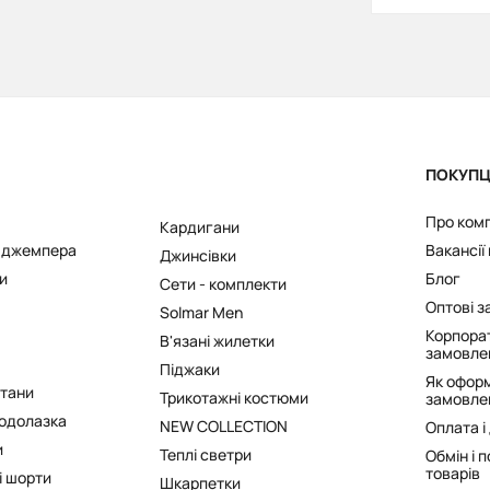
ПОКУП
Про ком
Кардигани
а джемпера
Вакансії
Джинсівки
и
Блог
Сети - комплекти
Оптові 
Solmar Men
Корпора
В'язані жилетки
замовле
Піджаки
Як офор
штани
Трикотажні костюми
замовле
одолазка
NEW COLLECTION
Оплата і
и
Теплі светри
Обмін і 
товарів
і шорти
Шкарпетки