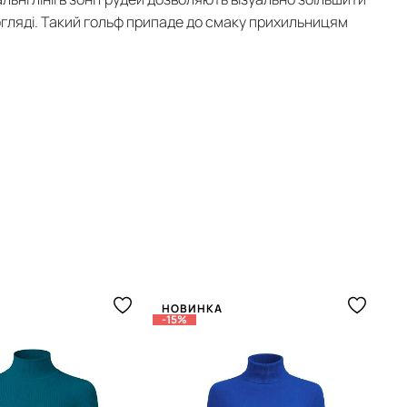
 догляді. Такий гольф припаде до смаку прихильницям
НОВИНКА
Н
-15%
-