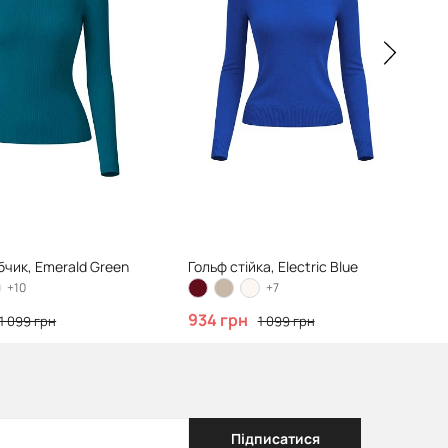
бчик, Emerald Green
Гольф стійка, Electric Blue
+10
+7
934 грн
1 099 грн
1 099 грн
Підписатися