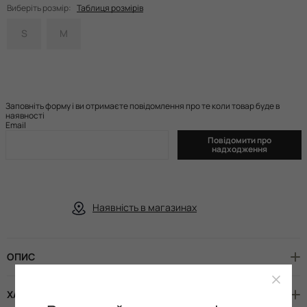
Виберіть розмір:
Таблиця розмірів
S
M
Заповніть форму і ви отримаєте повідомлення про те коли товар буде в
наявності
Email
Повідомити про
надходження
Наявність в магазинах
ОПИС
ХАРАКТЕРИСТИКИ