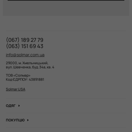
(067) 189 27 79
(063) 151 69 43
info@solmar.com.ua
29000, м. Хмельницький,
вул. Шевченка, буд. 34а, кв. 4
ТОВ «Солмар»
Код ЄДРПОУ: 43891881
Solmar USA
ОДЯГ
Джинси
ПОКУПЦЮ
Кофти та джемпера
Про компанію
Лонгсліви