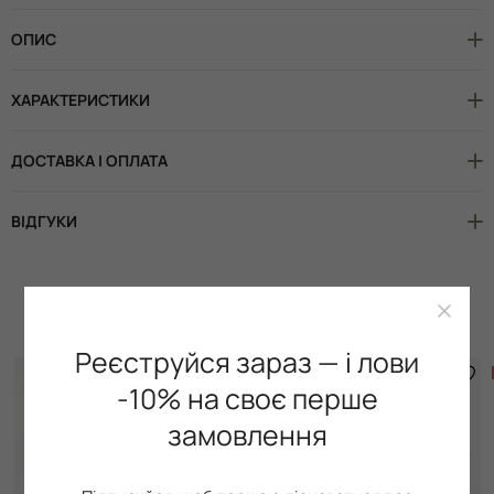
ОПИС
ХАРАКТЕРИСТИКИ
ДОСТАВКА І ОПЛАТА
ВІДГУКИ
Доповніть образ
Реєструйся зараз — і лови
-30%
-10% на своє перше
замовлення