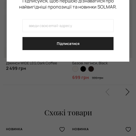
Підписуйся, щоб першою дізнаватися про
найвигідніші пропозиції та новинки SOLMAR.
Підписатися
Джинси WIDE LEG, Dark Coffee
Базові легінси, Black
2 499 грн
699 грн
999 грн
Схожі товари
НОВИНКА
НОВИНКА