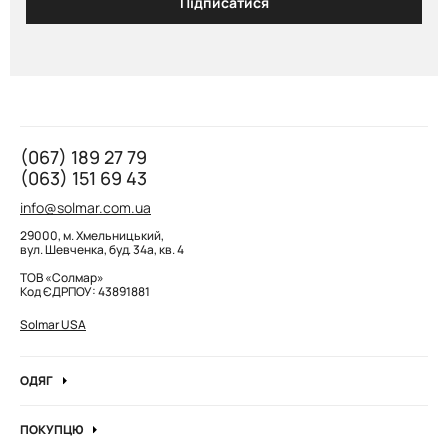
Підписатися
(067) 189 27 79
(063) 151 69 43
info@solmar.com.ua
29000, м. Хмельницький,
вул. Шевченка, буд. 34а, кв. 4
ТОВ «Солмар»
Код ЄДРПОУ: 43891881
Solmar USA
ОДЯГ
Джинси
ПОКУПЦЮ
Кофти та джемпера