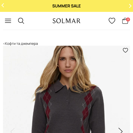
SUMMER SALE
Укр
/
Рус
0
Кофти та джемпера