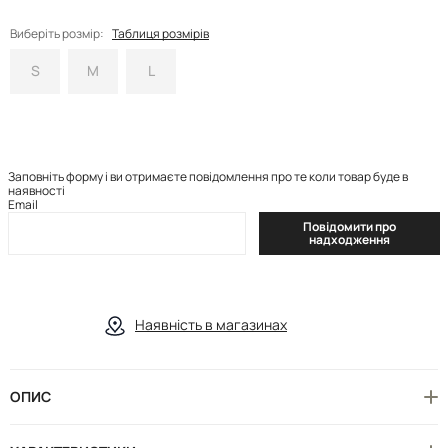
Виберіть розмір:
Таблиця розмірів
S
M
L
Заповніть форму і ви отримаєте повідомлення про те коли товар буде в
наявності
Email
Повідомити про
надходження
Наявність в магазинах
ОПИС