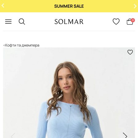
SUMMER SALE
Укр
/
Рус
0
Кофти та джемпера