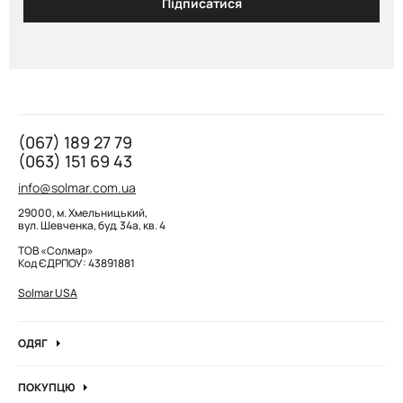
Підписатися
(067) 189 27 79
(063) 151 69 43
info@solmar.com.ua
29000, м. Хмельницький,
вул. Шевченка, буд. 34а, кв. 4
ТОВ «Солмар»
Код ЄДРПОУ: 43891881
Solmar USA
ОДЯГ
Джинси
ПОКУПЦЮ
Кофти та джемпера