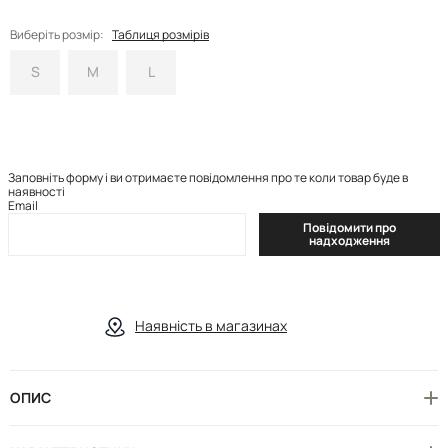
Виберіть розмір:
Таблиця розмірів
S
M
L
Заповніть форму і ви отримаєте повідомлення про те коли товар буде в
наявності
Email
Повідомити про
надходження
Наявність в магазинах
ОПИС