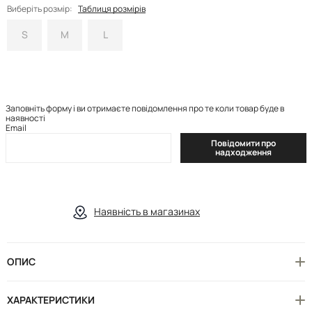
Виберіть розмір:
Таблиця розмірів
S
M
L
Заповніть форму і ви отримаєте повідомлення про те коли товар буде в
наявності
Email
Повідомити про
надходження
Наявність в магазинах
ОПИС
ХАРАКТЕРИСТИКИ