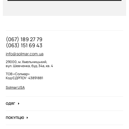
(067) 189 27 79
(063) 151 69 43
info@solmar.com.ua
29000, м. Хмельницький,
вул. Шевченка, буд. 34а, кв. 4
ТОВ «Солмар»
Код ЄДРПОУ: 43891881
Solmar USA
ОДЯГ
Джинси
ПОКУПЦЮ
Кофти та джемпера
Про компанію
Лонгсліви