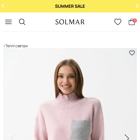
SUMMER SALE
Укр
/
Рус
0
Теплі светри