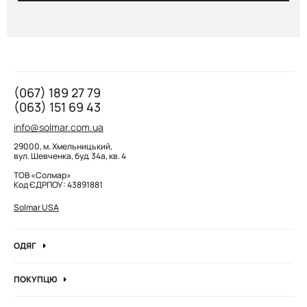
(067) 189 27 79
(063) 151 69 43
info@solmar.com.ua
29000, м. Хмельницький,
вул. Шевченка, буд. 34а, кв. 4
ТОВ «Солмар»
Код ЄДРПОУ: 43891881
Solmar USA
ОДЯГ
Джинси
ПОКУПЦЮ
Кофти та джемпера
Про компанію
Лонгсліви