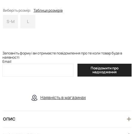
Виберіть розмір:
Таблиця розмірів
S-M
L
Заповніть форму і ви отримаєте повідомлення про те коли товар буде в
наявності
Email
Повідомити про
надходження
Наявність в магазинах
ОПИС