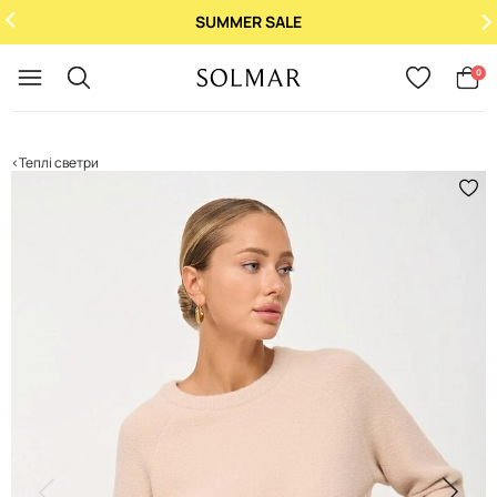
SUMMER SALE
Укр
/
Рус
0
Теплі светри