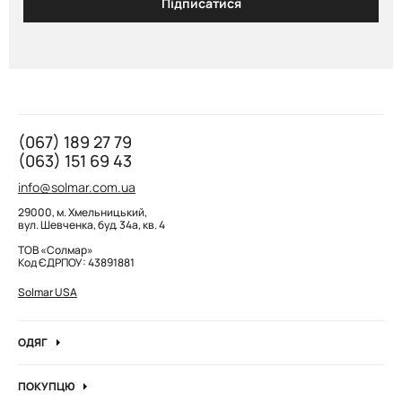
Підписатися
(067) 189 27 79
(063) 151 69 43
info@solmar.com.ua
29000, м. Хмельницький,
вул. Шевченка, буд. 34а, кв. 4
ТОВ «Солмар»
Код ЄДРПОУ: 43891881
Solmar USA
ОДЯГ
Джинси
ПОКУПЦЮ
Кофти та джемпера