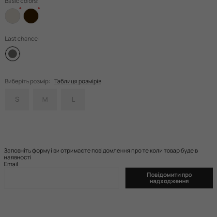
Basic colors:
Last chance:
Виберіть розмір:
Таблиця розмірів
S
M
L
Заповніть форму і ви отримаєте повідомлення про те коли товар буде в
наявності
Email
Повідомити про
надходження