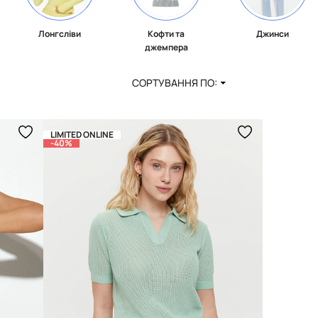
Лонгсліви
Кофти та
Джинси
джемпера
СОРТУВАННЯ ПО:
LIMITED ONLINE
-40%