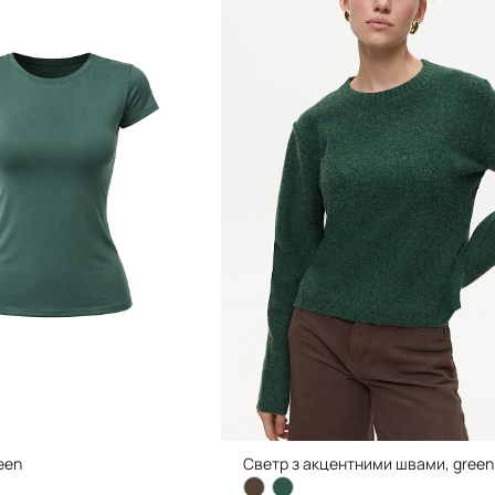
een
Светр з акцентними швами, green
1