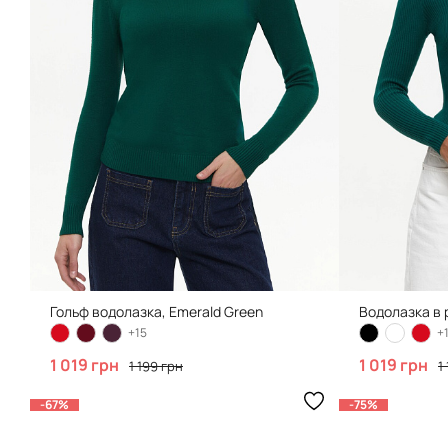
Гольф водолазка, Emerald Green
Водолазка в 
+15
+
1 019 грн
1 019 грн
1 199 грн
1
-67%
-75%