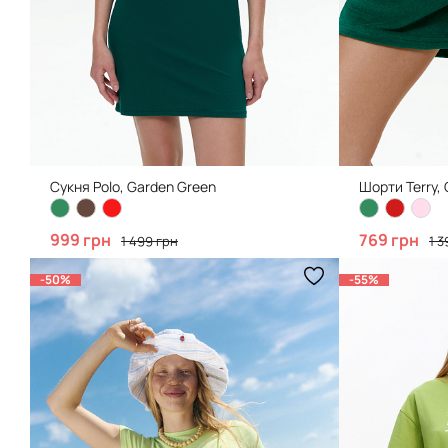
Сукня Polo, Garden Green
Шорти Terry,
999 грн
769 грн
1 499 грн
1 3
-50%
-55%