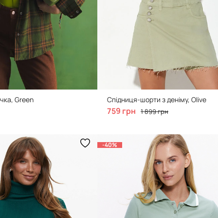
чка, Green
Спідниця-шорти з деніму, Olive
759 грн
1 899 грн
-40%