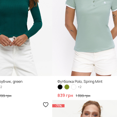
рубчик, green
Футболка Polo, Spring Mint
12
+2
839 грн
 199 грн
1 399 грн
-71%