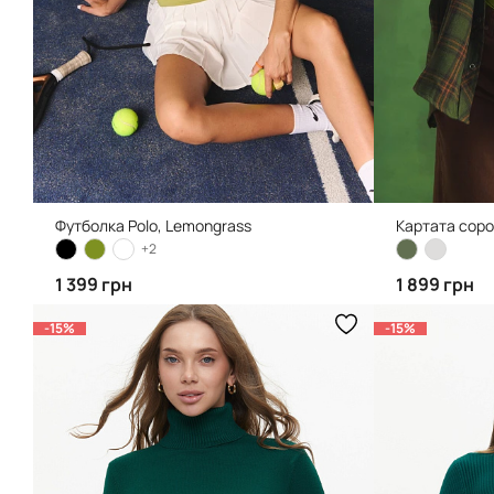
Футболка Polo, Lemongrass
Картата соро
+2
1 399 грн
1 899 грн
-15%
-15%