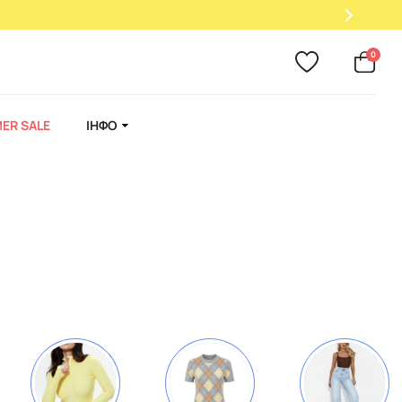
0
ER SALE
ІНФО