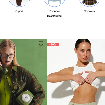
Сукні
Гольфи
Сорочки
водолазка
-60%