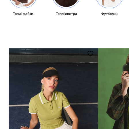
Топи і майки
Теплі светри
Футболки