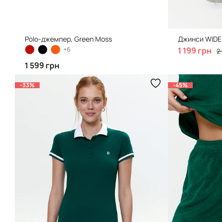
Polo-джемпер, Green Moss
Джинси WIDE-
+6
1 199 грн
2
1 599 грн
-33%
-45%