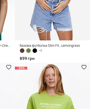
Футболка Terry з вишивкою, Garden Green
Базова футболка Slim Fit, Lemongrass
+8
899 грн
-30%